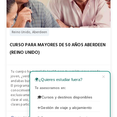
Reino Unido, Aberdeen
CURSO PARA MAYORES DE 50 AÑOS ABERDEEN
(REINO UNIDO)
Tu cuerpo ha cumplido los 50 pero tu espíritu sigue siendo
joven, ¿verdad? Si te sientes identificado, éste es el curso que
×
🌍
¿Quieres estudiar fuera?
andabas buscando.
El programa es una combinación de clases de inglés con
Te asesoramos en:
conocimientos de cultura escocesa en grupos diseñados
exclusivamente para mayores de 50 años. La clase no es una
🎓
Cursos y destinos disponibles
clase al uso, aquí no hay gramática o libros de texto, sino
clases participativas.
✈️
Gestión de viaje y alojamiento