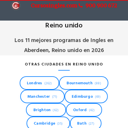
Cursosingles.com
900 900 672
Cursos de Ingles en Aberdeen,
Reino unido
Los 11 mejores programas de Ingles en
Aberdeen, Reino unido en 2026
OTRAS CIUDADES EN REINO UNIDO
Londres
Bournemouth
(262)
(88)
Manchester
Edimburgo
(71)
(69)
Brighton
Oxford
(62)
(42)
Cambridge
Bath
(35)
(27)