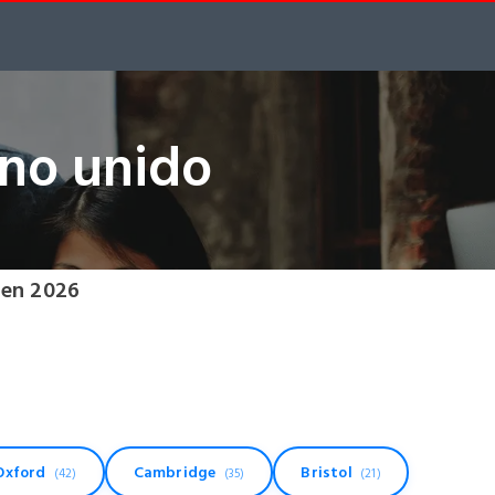
ino unido
 en 2026
Oxford
Cambridge
Bristol
(42)
(35)
(21)