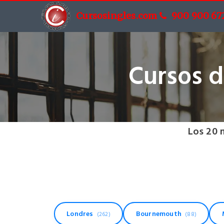
Cursosingles.com
900 900 67
Cursos d
Los 20 
Londres
Bournemouth
(262)
(88)