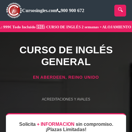
Cursosingles.com
900 900 672
9€ Todo Incluido 🇬🇧: CURSO DE INGLÉS 2 semanas + ALOJAMIENTO ¡Res
CURSO DE INGLÉS
GENERAL
EN ABERDEEN, REINO UNIDO
ACREDITACIONES Y AVALES
Solicita
+ INFORMACION
sin compromiso.
¡Plazas Limitadas!