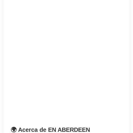
El precio incluye
. Curso de 15 lecciones semanales
. Test de nivel
. Tasa de matrícula
. Tasa búsqueda de alojamiento (si procede)
. Materiales
. Certificado final del curso
. Informe personalizado
El precio no incluye
. Billete de avión
. Recogida en aeropuerto (opcional)
. Seguro médico
. Fianza de alojamiento (si procede)
🌍 Acerca de EN ABERDEEN