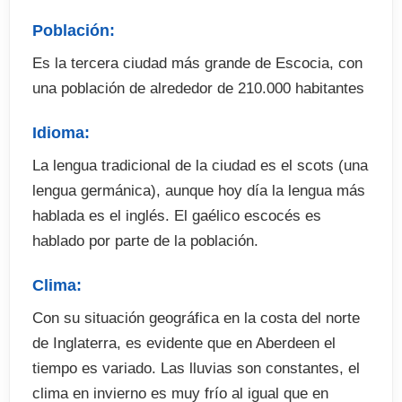
. Tasa búsqueda de alojamiento (si procede)
Población:
. Materiales
Es la tercera ciudad más grande de Escocia, con
una población de alrededor de 210.000 habitantes
El precio no incluye
Idioma:
. Billete de avión
La lengua tradicional de la ciudad es el scots (una
. Seguro médico (opcional)
lengua germánica), aunque hoy día la lengua más
. Recogida en aeropuerto (cuando proceda)
hablada es el inglés. El gaélico escocés es
. Fianza alojamiento
hablado por parte de la población.
. Tasas de examen
Clima:
Con su situación geográfica en la costa del norte
de Inglaterra, es evidente que en Aberdeen el
tiempo es variado. Las lluvias son constantes, el
clima en invierno es muy frío al igual que en