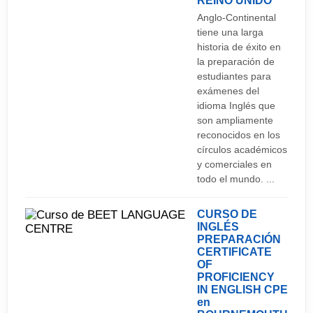
REINO UNIDO
Anglo-Continental
deportes al aire libre.
1 de enero: Año Nuevo 2 de enero:Feriado
tiene una larga
nacional por Hogmanay Viernes anterior al
historia de éxito en
Fiesta:
domingo de Pascua: Viernes Santo Primer lunes
la preparación de
estudiantes para
de mayo: Fiesta nacional por comienzos de mayo
La vida nocturna en Aberdeen es muy animada, la
exámenes del
Último lunes de mayo: Fiesta de
zona centro y concretamente Nicholas St. alberga
idioma Inglés que
Primavera/Pentecostés Primer lunes de agosto:
los locales de fiesta más famosos de la ciudad.
son ampliamente
reconocidos en los
Fiesta nacional por verano 25 de diciembre:
Pubs de estilo tradicional y discotecas modernas
círculos académicos
Navidad 26 de diciembre: Boxing Day
se entremezclan dando a la ciudad un aire
y comerciales en
cosmopolita.
todo el mundo. ...
CURSO DE
INGLÉS
PREPARACIÓN
CERTIFICATE
OF
PROFICIENCY
IN ENGLISH CPE
en