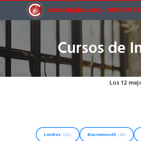
Cursosingles.com
900 900 67
Cursos de I
Los 12 mej
Londres
Bournemouth
(262)
(88)