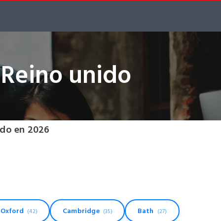
 Reino unido
ido en 2026
Oxford
Cambridge
Bath
(42)
(35)
(27)