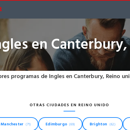
2
ngles en Canterbury,
ores programas de Ingles en Canterbury, Reino un
OTRAS CIUDADES EN REINO UNIDO
Manchester
Edimburgo
Brighton
(71)
(69)
(62)