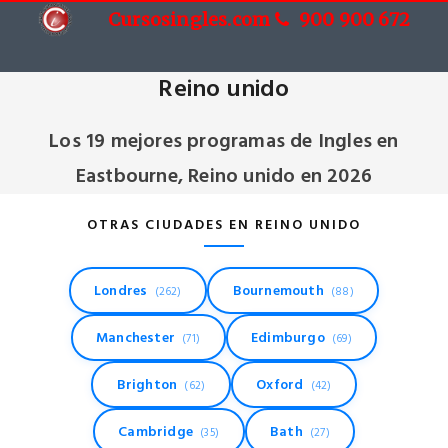
Cursosingles.com
900 900 672
Cursos de Ingles en Eastbourne,
Reino unido
Los 19 mejores programas de Ingles en
Eastbourne, Reino unido en 2026
OTRAS CIUDADES EN REINO UNIDO
Londres
Bournemouth
(262)
(88)
Manchester
Edimburgo
(71)
(69)
Brighton
Oxford
(62)
(42)
Cambridge
Bath
(35)
(27)