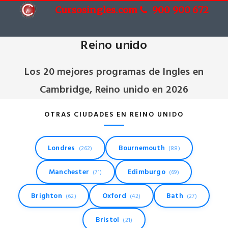
Cursosingles.com
900 900 672
Cursos de Ingles en Cambridge,
Reino unido
Los 20 mejores programas de Ingles en
Cambridge, Reino unido en 2026
OTRAS CIUDADES EN REINO UNIDO
Londres
Bournemouth
(262)
(88)
Manchester
Edimburgo
(71)
(69)
Brighton
Oxford
Bath
(62)
(42)
(27)
Bristol
(21)