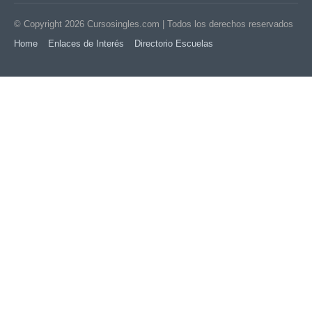
© Copyright 2026
Cursosingles.com
| Todos los derechos reservados
Home
Enlaces de Interés
Directorio Escuelas