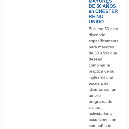
condado de Cheshire, además de otros deportes
MAYORES
DE 50 AÑOS
como el tenis.
en CHESTER
REINO
UNIDO
Fiesta:
El curso 50 está
Hay bares y clubs para todos los estilos y gustos
diseñado
específicamente
musicales.
para mayores
de 50 años que
desean
combinar la
práctica de su
inglés en una
escuela de
idiomas con un
amplio
programa de
visitas,
actividades y
excursiones en
compañía de