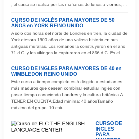
Chester es una ciudad con encanto hasta para ir
, el curso se realiza por las mañanas de lunes a viernes, ...
Festivos:
El precio no incluye
de compras. Sus edificios victorianos
. Recogida en el aeropuerto (opcional)
denominados Rows, esconden hermosas galerías
Igual que en el resto del Reino Unido.
CURSO DE INGLÉS PARA MAYORES DE 50
. Billete de avión
AÑOS en YORK
REINO UNIDO
donde se localizan tiendas de todo tipo. La zona
A sólo dos horas del norte de Londres en tren, la ciudad de
. Excursiones y otras actividades fuera de
de Eastgate Street está repleta de tiendas,
York atesora 1900 años de una valiosa historia en sus
programa
cafeterías y puestos ambulantes. También es muy
antiguas murallas. Los romanos la construyeron en el año
. Tasa de exámenes (cuando proceda)
característico Browns of Chester, en Bridge
71 d.C. y los vikingos la capturaron en el 866 d.C. Es el ...
. Seguro de viaje
Street, un centro comercial de dos plantas
CURSO DE INGLES PARA MAYORES DE 40 en
conocido como el "Harrods del norte". Todos los
WIMBLEDON
REINO UNIDO
comercios se encuentran en la zona antigua, por
Este curso a tiempo completo está dirigido a estudiantes
lo que podrás aprovechar para ver los principales
más maduros que desean combinar estudiar inglés con
pasar tiempo conociendo Londres y la cultura británica.A
monumentos de la ciudad.
TENER EN CUENTA:Edad mínima: 40 añosTamaño
máximo del grupo: 10 estu ...
Deporte:
Las carreras de caballos son uno de los
CURSO DE
INGLES
acontecimientos deportivos más destacados del
PARA