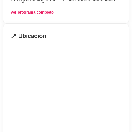
de inglés general donde mejorarán no solo la
Ver programa completo
comprensión del inglés hablado, sino también
vocabulario y gramática.
📍 Ubicación
- Programa de actividades sociales: organizado y
supervisado por la escuela, les acompañarán en
las excursiones que se realicen. Cada curso
incluye 3 excursiones o eventos de medio día, y
una excursión de día completo el fin de semana.
Alguna de las actividades que se realizan son:
- conocer el área de Cheshire y la ciudad de
Chester
- visita a los principales focos de atracción
turística