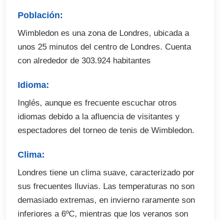
El precio no incluye
Población:
Tasas de exámenes en el curso (opcional)
Wimbledon es una zona de Londres, ubicada a
Billetes de avión
unos 25 minutos del centro de Londres. Cuenta
Traslados desde y hasta el aeropuerto en destino
con alrededor de 303.924 habitantes
(opcional)
Seguro de viaje (opcional)
Idioma:
Excursiones y actividades optativas (abonar en
Inglés, aunque es frecuente escuchar otros
destino)
idiomas debido a la afluencia de visitantes y
Fianza de alojamiento (cuando proceda)
espectadores del torneo de tenis de Wimbledon.
Clima:
Londres tiene un clima suave, caracterizado por
sus frecuentes lluvias. Las temperaturas no son
demasiado extremas, en invierno raramente son
inferiores a 6ºC, mientras que los veranos son