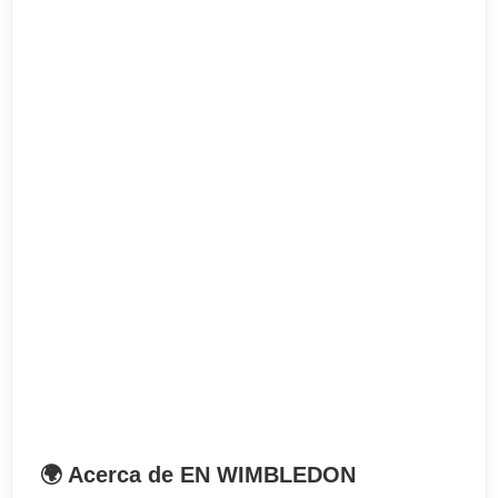
mañana e Inglés y Cultura de la tarde. El precio
de esta es el mismo que para los de tiempo
completo
El programa incluye
- 20 lecciones a la semana
- 3 excursiones de medio día y una de día
completo
- Matrícula
- Test de nivel
- Libro de texto y material didáctico
- Programa social de tiempo libre ( excursiones
no incluidas)
- Acceso a Internet
🌍 Acerca de EN WIMBLEDON