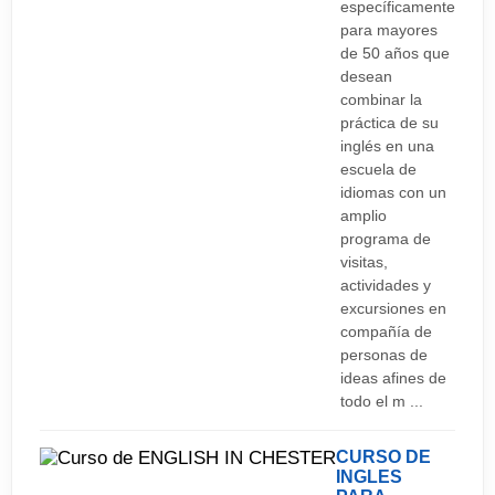
London Gatwick
específicamente
prefieres la vida nocturna del centro de Londres,
para mayores
London Heathrow
de 50 años que
Wimbledon está bien comunicado mediante
desean
London Stansted
transporte público (autobús nocturno a Trafalgar
combinar la
Square) por lo que podrás salir sin preocupación.
práctica de su
Londres Luton
inglés en una
escuela de
idiomas con un
amplio
programa de
visitas,
actividades y
excursiones en
compañía de
personas de
ideas afines de
todo el m ...
CURSO DE
INGLES