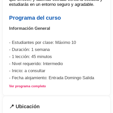
estudiarás en un entorno seguro y agradable.
Programa del curso
Información General
- Estudiantes por clase: Máximo 10
- Duración: 1 semana
- 1 lección: 45 minutos
- Nivel requerido: Intermedio
- Inicio: a consultar
- Fecha alojamiento: Entrada Domingo Salida
Sábado
Ver programa completo
Los estudiantes de nivel pre-intermedio podrán
tomar una combinación de Inglés General por la
📍 Ubicación