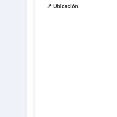
. Tasa de matrícula
📍 Ubicación
. Materiales
. Certificado acreditativo
. Informe personalizado
El precio no incluye
. Billete de avión
. Excursiones fuera de programa
. Recogida en aeropuerto (opcional)