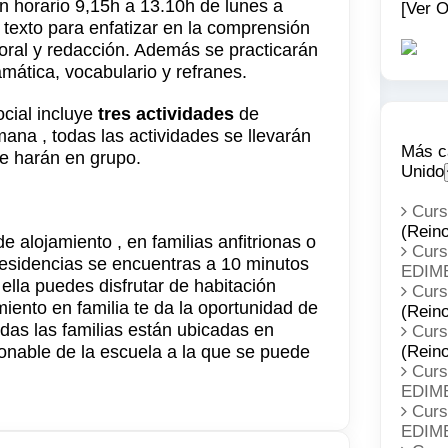
n horario 9,15h a 13.10h de lunes a
[Ver O
e texto para enfatizar en la comprensión
oral y redacción. Además se practicarán
mática, vocabulario y refranes.
ocial incluye
tres actividades
de
mana , todas las actividades se llevarán
Más c
se harán en grupo.
Unido
Cur
(Rein
 alojamiento , en familias anfitrionas o
Cur
residencias se encuentras a 10 minutos
EDIM
lla puedes disfrutar de habitación
Cur
miento en familia te da la oportunidad de
(Rein
Todas las familias están ubicadas en
Cur
onable de la escuela a la que se puede
(Rein
Cur
EDIM
Cur
EDIM