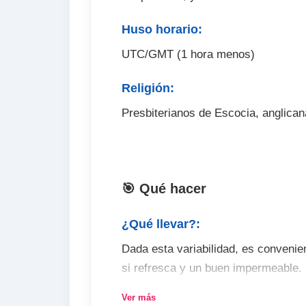
Huso horario:
UTC/GMT (1 hora menos)
Religión:
Presbiterianos de Escocia, anglican
🎯 Qué hacer
¿Qué llevar?:
Dada esta variabilidad, es conveni
si refresca y un buen impermeable. 
quitarte y ponerte según varíe el c
Ver más