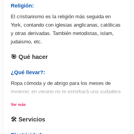
Religión:
El cristianismo es la religión más seguida en
York, contando con iglesias anglicanas, católicas
y otras derivadas. También metodistas, islam,
judaismo, etc.
🎯 Qué hacer
¿Qué llevar?:
Ropa cómoda y de abrigo para los meses de
invierno; en verano no te estorbará una sudadera
o chaqueta ya que suele refrescar.
Ver más
Actividades:
🛠 Servicios
Famosa por su origen vikingo, medieval y