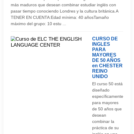
lunes de mayo Ültimo lunes de mayo Último lunes
Aeropuertos
más maduros que desean combinar estudiar inglés con
de Agosto 25 de diciembre: Navidad 26 de
pasar tiempo conociendo Londres y la cultura británica.A
Edinburgh Airport
TENER EN CUENTA:Edad mínima: 40 añosTamaño
diciembre: Boxing Day
Leeds Bradford Airport
máximo del grupo: 10 estu ...
Manchester International Airport
CURSO DE
INGLES
PARA
MAYORES
DE 50 AÑOS
en CHESTER
REINO
UNIDO
El curso 50 está
diseñado
específicamente
para mayores
de 50 años que
desean
combinar la
práctica de su