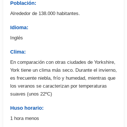
Población:
. Curso de inglés
Alrededor de 138.000 habitantes.
. 3 actividades culturales a la semana
. Test nivel
Idioma:
. Tasa de matrícula
Inglés
. Materiales
. Certificado acreditativo
Clima:
. Informe personalizado
En comparación con otras ciudades de Yorkshire,
York tiene un clima más seco. Durante el invierno,
El precio no incluye
es frecuente niebla, frío y humedad, mientras que
los veranos se caracterizan por temperaturas
. Billete de avión
suaves (unos 22ºC)
. Excursiones fuera de programa
. Recogida en aeropuerto (opcional)
Huso horario:
1 hora menos