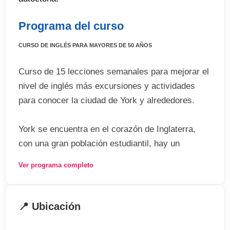
Programa del curso
CURSO DE INGLÉS PARA MAYORES DE 50 AÑOS
Curso de 15 lecciones semanales para mejorar el
nivel de inglés más excursiones y actividades
para conocer la ciudad de York y alrededores.
York se encuentra en el corazón de Inglaterra,
con una gran población estudiantil, hay un
ambiente divertido y social en esta hermosa
Ver programa completo
ciudad inglesa.
Pequeña y práctica, es fácil orientarse a pie y
📍 Ubicación
rápidamente conocerás los mejores restaurantes,
bares y cafeterías locales!