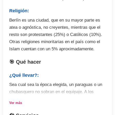
Religión:
Berlín es una ciudad, que en su mayor parte es
atea o agnóstica, no creyentes, mientras que el
resto son protestantes (25%) o Católicos (10%).
Otras religiones minoritarias en el país como el
Islam cuentan con un 5% aproximadamente.
🎯 Qué hacer
¿Qué llevar?:
Sea cual sea la época elegida, un paraguas o un
chubasquero no sobran en el equipaje. A los
berlineses no parece importarles y son pocos los
Ver más
que utilizan el paraguas, pero es habitual
encontrarse con días de llovizna continua o densa