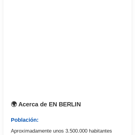
- Excursiones a Postdam, Dresden,
Rosotock/Warnemünde, Stralsund
El programa
incluye
. 20 lecciones de alemán a la semana
. Programa de actividades y excursiones
. Alojamiento en residencia de estudiantes con
habitación compartida y pensión completa
. Material didáctico
. Horario de clases: 09:00-12:30
. Fechas disponibles: Junio, julio y agosto
(consultar)
🌍 Acerca de EN BERLIN
. Abono de transporte
. Traslados aeropuerto
Población:
Aproximadamente unos 3.500.000 habitantes