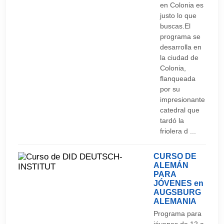
gusta lo que nos encontramos o no conseguimos
en Colonia es
entrar, lo que no es del todo raro, conviene tener
justo lo que
buscas.El
pensada alguna alternativa posible y cercana. De
programa se
otro modo podríamos desperdiciar toda la noche
desarrolla en
en cruzar la ciudad de lado a lado sin la seguridad
la ciudad de
Colonia,
de que vayamos a encontrar nada de nuestro
flanqueada
gusto.
por su
impresionante
catedral que
tardó la
friolera d ...
CURSO DE
ALEMÁN
PARA
JÓVENES en
AUGSBURG
ALEMANIA
Programa para