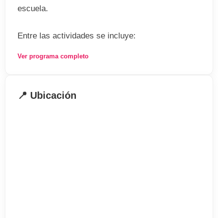
escuela.
Entre las actividades se incluye:
Ver programa completo
. Deportes
. Pasear a orillas del Rin
. Karaoke
📍 Ubicación
. Noches de cine
. Teatro
. Visita a museos
. Concursos en la escuela
. Excursiones de medio día y de día completo al
castillo de Brühl, la catedral de la ciudad, museo
de ciencias, etc.
Información general
. Programa de 20 lecciones a la semana