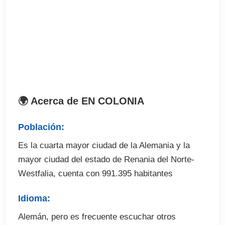
. Edades: 12-16 años
. Alojamiento: familia con habitación compartida y
pensión completa (posibilidad de habitación
individual pagando suplemento)
. Horario: 09:00-12:30
. Fechas: consultar
. Estudiantes: máximo 12 por aula
🌍 Acerca de EN COLONIA
. Recomendable traslado del aeropuerto.
Población:
Es la cuarta mayor ciudad de la Alemania y la
mayor ciudad del estado de Renania del Norte-
Westfalia, cuenta con 991.395 habitantes
Idioma:
Alemán, pero es frecuente escuchar otros