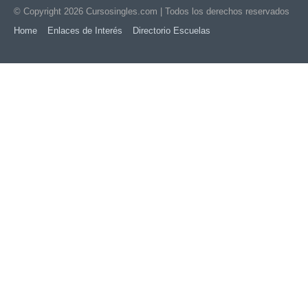
© Copyright 2026
Cursosingles.com
| Todos los derechos reservados
Home
Enlaces de Interés
Directorio Escuelas