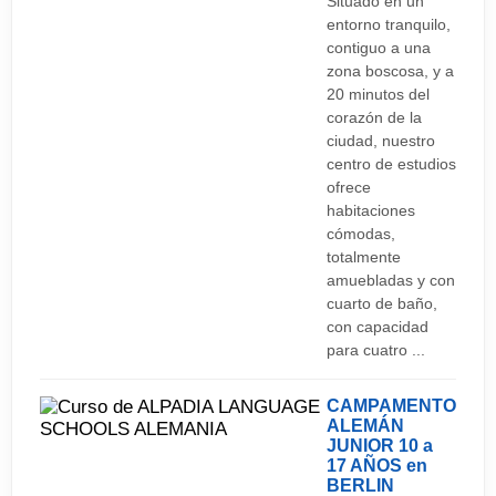
Situado en un
Reyes Altar de los Magos Wallraf-Richartz
entorno tranquilo,
contiguo a una
Museum
zona boscosa, y a
20 minutos del
Compras:
corazón de la
ciudad, nuestro
Famosa más allá de sus fronteras y de las
centro de estudios
fronteras del país por ser una ciudad con muchas
ofrece
posibilidades para compras. En las calles
habitaciones
cómodas,
comerciales Hohe Straße y Schildergasse se
totalmente
encuentran los grandes almacenes y las filiales
amuebladas y con
de las marcas más conocidas. En la calle Breite
cuarto de baño,
con capacidad
Straße así como Ehrenstraße están las boutiques
para cuatro ...
de moda. Alrededor de las calles Mittelstraße y
Pfeilstraße hay exclusivas tiendas de diseño. En
CAMPAMENTO
Colonia se satisface todos los gustos.
ALEMÁN
JUNIOR 10 a
17 AÑOS en
Deporte:
BERLIN