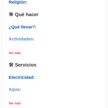
Religión:
🎯 Qué hacer
¿Qué llevar?:
Actividades:
Compras:
Ver más
Deporte:
🛠 Servicios
Fiesta:
Electricidad:
Agua:
Teléfono:
Ver más