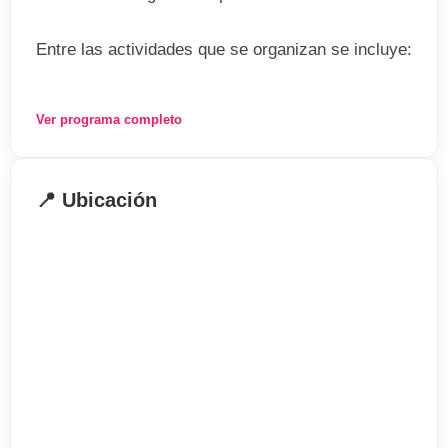
Entre las actividades que se organizan se incluye:
. Visita por la ciudad
Ver programa completo
. Visita al teatro de marionetas Puppenkiste
. Visita al palacio Schätzlerpalais
. Deportes
📍 Ubicación
. Cocina
. Karaoke
. Cine
. Teatro
. Excursiones a Munich, Nuremberg, Ulm,
Regensburg,etc
Información general
. Programa de 20 lecciones a la semana
. Edades: 12-16 años