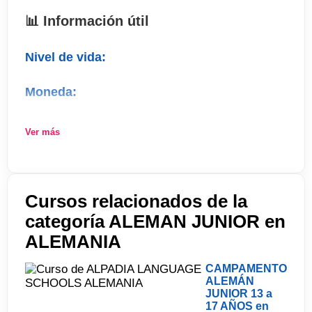
Salud:
📊 Información útil
Transporte:
Nivel de vida:
Aeropuertos
Moneda:
Frankfurt
Visados:
Ver más
Comida:
Festivos:
Cursos relacionados de la
categoría ALEMAN JUNIOR en
ALEMANIA
CAMPAMENTO
ALEMÁN
JUNIOR 13 a
17 AÑOS en