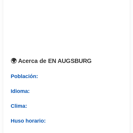
. Alojamiento: familia con habitación compartida y
pensión completa (posibilidad de habitación
individual pagando suplemento)
. Horario: 09:00-12:30
. Fechas: consultar
. Estudiantes: máximo 12 por aula
. Recomendable traslado del aeropuerto.
🌍 Acerca de EN AUGSBURG
. Certificado incluido
Población:
Idioma:
Clima:
Huso horario: