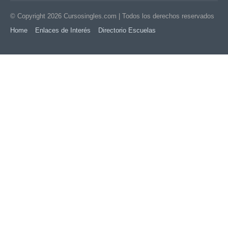
© Copyright 2026
Cursosingles.com
| Todos los derechos reservados
Home
Enlaces de Interés
Directorio Escuelas