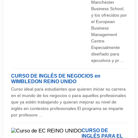
Manchester
Deporte:
Business School,
y los ofrecidos por
Paseos en bicicleta, rutas a pie, jugar al polo, son
el European
algunos de los deportes que podrás practicar en
Business
Canterbury y alrededores.
Management
Centre.
Especialmente
Fiesta:
diseñado para
Teatro, ballets, festivales de música son los
ejecutivos y pr ...
eventos culturales más importantes de la ciudad.
CURSO DE INGLÉS DE NEGOCIOS en
Podrás ir a tomar una copa a algun de los pubs y
WIMBLEDON
REINO UNIDO
bares de la ciudad, aunque quizá no es uno de los
Curso ideal para estudiantes que quieren iniciar su carrera
destinos de más vida nocturna de Inglaterra.
en el mundo de los negocios o para aquellos profesionales
que ya estén trabajando y quieran mejorar su nivel de
inglés en contextos profesionales.El programa se imparte
por profesore ...
CURSO DE
INGLÉS PARA EL