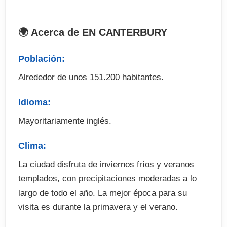
El precio no incluye
🌍 Acerca de EN CANTERBURY
. Billete de avión
Población:
. Recogida en el aeropuerto (opcional)
Alrededor de unos 151.200 habitantes.
. Seguro de viaje (opcional)
. Fianza de alojamiento (cuando proceda)
Idioma:
Mayoritariamente inglés.
Clima:
La ciudad disfruta de inviernos fríos y veranos
templados, con precipitaciones moderadas a lo
largo de todo el año. La mejor época para su
visita es durante la primavera y el verano.