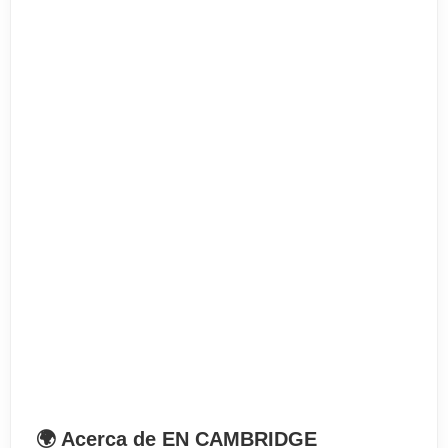
Finalizado el curso los estudiantes han entrado en
universidades como la University of Manchester,
Newcastle University, University of Bristol,
Oxford Brookes, o Cardiff University.
Información general
. Inicio: Fechas a consultar
. Duración: 22 ó 32 semanas
. Nivel alto de inglés (IELTS 4.5 o 5.5)
. Requisito de edad: a partir de 17 años
. 25 horas/semana
. Horario: 9:00-15:45
🌍 Acerca de EN CAMBRIDGE