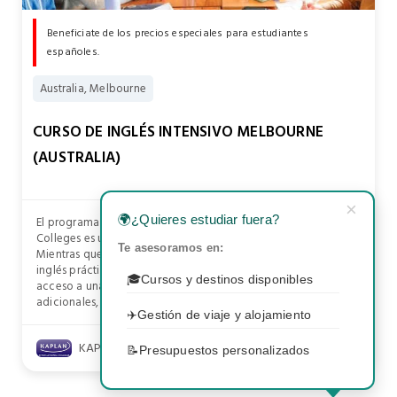
Beneficiate de los precios especiales para estudiantes
españoles.
Australia, Melbourne
CURSO DE INGLÉS INTENSIVO MELBOURNE
(AUSTRALIA)
×
🌍
¿Quieres estudiar fuera?
El programa de Inglés intensivo de Kaplan International
Colleges es uno de los más populares.
Te asesoramos en:
Mientras que las clases de Inglés general se centran en el
inglés práctico y las sesiones de estudio estructurado te dan
🎓
Cursos y destinos disponibles
acceso a una gran variedad de materiales de aprendizaje
adicionales, las clases.
✈️
Gestión de viaje y alojamiento
KAPLAN INTERNATIONAL COLLEGES AUSTRALIA
📝
Presupuestos personalizados