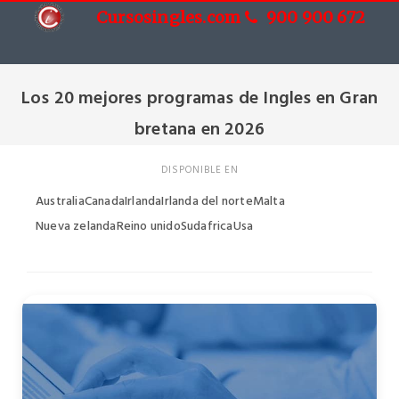
Cursosingles.com
900 900 672
Cursos de Ingles en Gran bretana
Los 20 mejores programas de Ingles en Gran
bretana en 2026
DISPONIBLE EN
Australia
Canada
Irlanda
Irlanda del norte
Malta
Nueva zelanda
Reino unido
Sudafrica
Usa