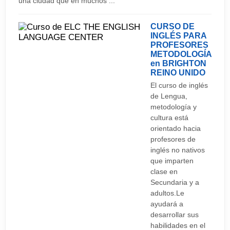
una ciudad que en muchos ...
afueras de la ciudad. Puedes tomar un taxi hasta
el centro de la ciudad desde el aeropuerto,
CURSO DE
trayecto que no te llevará más de 20-30 minutos.
INGLÉS PARA
PROFESORES
Ryanair o EasyJet son algunas de las compañías
METODOLOGÍA
que ofrecen vuelos directos desde España.
en BRIGHTON
REINO UNIDO
El curso de inglés
Aeropuertos
de Lengua,
Bournemouth Airport
metodología y
cultura está
Central London
orientado hacia
Gatwick Airport
profesores de
inglés no nativos
Heathrow Airport
que imparten
clase en
Southampton:
Secundaria y a
adultos.Le
ayudará a
desarrollar sus
habilidades en el