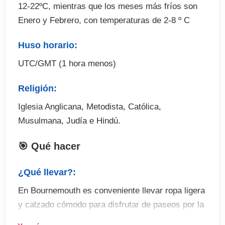
12-22ºC, mientras que los meses más fríos son
 Programa social de tiempo libre ( excursiones no
Enero y Febrero, con temperaturas de 2-8 º C
incluidas)
Huso horario:
El precio no incluye
UTC/GMT (1 hora menos)
Tasas de examenes en el curso (opcional)
Religión:
Billetes de avion
Traslados desde y hasta el aeropuerto en destino
Iglesia Anglicana, Metodista, Católica,
(opcional)
Musulmana, Judía e Hindú.
Seguro de viaje (opcional)
🎯 Qué hacer
Excursiones y actividades optativas (abonar en
destino)
¿Qué llevar?:
Fianza de alojamiento (cuando proceda)
En Bournemouth es conveniente llevar ropa ligera
y calzado cómodo para disfrutar de paseos por la
ciudad