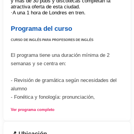
y más de 30 pubs y discotecas completan la
atractiva oferta de esta ciudad.
·A una 1 hora de Londres en tren.
Programa del curso
CURSO DE INGLÉS PARA PROFESORES DE INGLÉS
El programa tiene una duración mínima de 2
semanas y se centra en:
- Revisión de gramática según necesidades del
alumno
- Fonética y fonología: pronunciación,
acentuación, ritmo y entonación
Ver programa completo
- Uso del inglés: idioms
- Lectura de artículos relacionados con educación
y docencia
📍 Ubicación