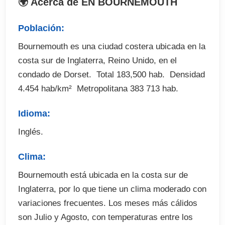
🌍 Acerca de EN BOURNEMOUTH
Informacion General
Población:
 Estudiantes por clase: Maximo 14
Bournemouth es una ciudad costera ubicada en la
 Inicio: a consultar
costa sur de Inglaterra, Reino Unido, en el
 Nivel requerido: Equivalente al FCE o CAE
condado de Dorset.  Total 183,500 hab.  Densidad
 1 lección: 50 minutos
4.454 hab/km²  Metropolitana 383 713 hab.
Idioma:
El programa incluye
Inglés.
 Matricula
Clima:
 Test de nivel
Bournemouth está ubicada en la costa sur de
 Certificado de asistencia
Inglaterra, por lo que tiene un clima moderado con
 20 lecciones a la semana
variaciones frecuentes. Los meses más cálidos
 Materiales
son Julio y Agosto, con temperaturas entre los
 Acceso a las instalaciones de la escuela