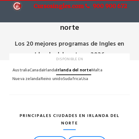
Cursosingles.com
900 900 672
Cursos de Ingles en Irlanda del
norte
Los 20 mejores programas de Ingles en
Irlanda del norte en 2026
DISPONIBLE EN
Australia
Canada
Irlanda
Irlanda del norte
Malta
Nueva zelanda
Reino unido
Sudafrica
Usa
PRINCIPALES CIUDADES EN IRLANDA DEL
NORTE