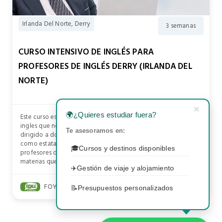
Irlanda Del Norte, Derry
3 semanas
CURSO INTENSIVO DE INGLÉS PARA
PROFESORES DE INGLÉS DERRY (IRLANDA DEL
NORTE)
×
🌍
¿Quieres estudiar fuera?
Este curso está especialmente diseñado para profesores de
ingles que no hablan este idioma como primera lengua. Va
Te asesoramos en:
dirigido a docentes del idioma en sectores tanto privados
como estatales. El curso lo pueden hacer no solamente
🎓
Cursos y destinos disponibles
profesores de inglés si no también profesores de otras
materias que imparten.
✈️
Gestión de viaje y alojamiento
FOYLE INTERNATIONAL
📝
Presupuestos personalizados