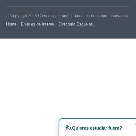
© Copyright 2026
Cursosingles.com
| Todos los derechos reservados
Home
Enlaces de Interés
Directorio Escuelas
🌍
¿Quieres estudiar fuera?