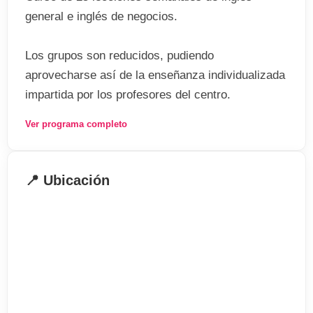
general e inglés de negocios.
Los grupos son reducidos, pudiendo
aprovecharse así de la enseñanza individualizada
impartida por los profesores del centro.
Ver programa completo
Información General
 14 estudiantes máximo por clase
📍 Ubicación
 Edad mínima: 18 años
 Duración mínima: a partir de 2 semanas
 1 lección: 50 minutos
 Inicio: Todos los lunes del año
 Nivel requerido: Ninguno
El programa incluye