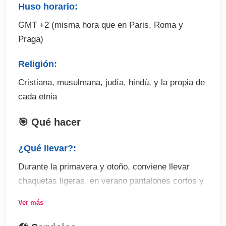
Huso horario:
GMT +2 (misma hora que en Paris, Roma y
Praga)
Religión:
Cristiana, musulmana, judía, hindú, y la propia de
cada etnia
🎯 Qué hacer
¿Qué llevar?:
Durante la primavera y otoño, conviene llevar
chaquetas ligeras, en verano pantalones cortos y
protector solar, y en invierno, ropa de abrigo,
Ver más
incluyendo un paraguas y chaqueta gorda.