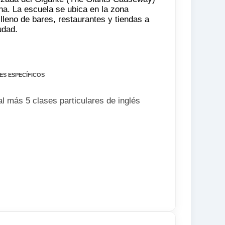
na. La escuela se ubica en la zona
 lleno de bares, restaurantes y tiendas a
udad.
ES ESPECÍFICOS
l más 5 clases particulares de inglés
es y luego clases por la tarde.