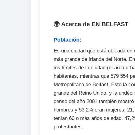
. Fianza de alojamiento (si procede)
. Seguro médico
. Entrada a museos, espectáculos, etc
🌍 Acerca de EN BELFAST
. Transporte de escuela a actividades 
Población:
Es una ciudad que está ubicada en e
más grande de Irlanda del Norte. En
los límites de la ciudad (el área ur
habitantes, mientras que 579 554 pe
Metropolitana de Belfast. Esto la c
grande del Reino Unido, y la undéc
censo del año 2001 también mostró 
hombres y 53,2% eran mujeres. 21
tenían 60 o más años de edad. 47,2
protestantes.