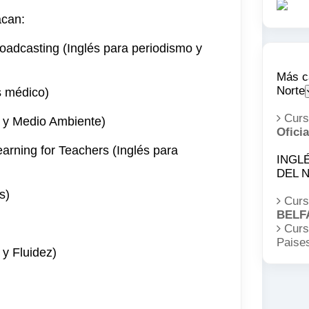
acan:
oadcasting (Inglés para periodismo y
Más c
Norte
s médico)
Cur
s y Medio Ambiente)
Oficia
arning for Teachers (Inglés para
INGLÉ
DEL 
s)
Curs
BELF
Curs
Paise
 y Fluidez)