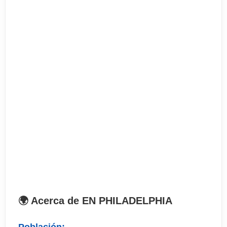
Horario: a determinar el primer día
1 lección= 45 minutos
El precio incluye
. Curso de 20 lecciones de inglés general
. Materiales
. Tasa de matrícula
. Búsqueda de alojamiento (cuando proceda)
. Certificado acreditativo del curso
El precio no incluye
. Billete de avión
🌍 Acerca de EN PHILADELPHIA
. Seguro de viaje (opcional)
. Recogida en el aeropuerto (opcional)