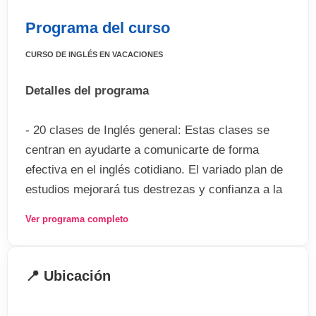
Programa del curso
CURSO DE INGLÉS EN VACACIONES
Detalles del programa
- 20 clases de Inglés general: Estas clases se
centran en ayudarte a comunicarte de forma
efectiva en el inglés cotidiano. El variado plan de
estudios mejorará tus destrezas y confianza a la
hora de entender, leer, escribir y hablar.
Ver programa completo
Información General
Estudiantes: máximo 12 por aula
📍 Ubicación
Niveles: desde elemental a avanzado
Fechas de comienzo: todos los lunes