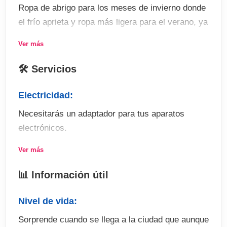
Ropa de abrigo para los meses de invierno donde
el frío aprieta y ropa más ligera para el verano, ya
que la sensación térmica puede ser sofocante por
Ver más
la humedad.
🛠 Servicios
Actividades:
Filadelfia es una importante ciudad universitaria
Electricidad:
que alberga a miles de estudiantes y numerosos
Necesitarás un adaptador para tus aparatos
establecimientos de enseñanza superior. Los
electrónicos.
campus universitarios toman parte en el
dinamismo cultural de la aglomeración: en el
Ver más
Agua:
barrio de University City, al oeste del centro de la
Apta para uso doméstico y personal.
📊 Información útil
ciudad, 21 museos y galerías están abiertos al
público. Las universidades y los centros de
Teléfono:
Nivel de vida:
investigación trabajan en conjunto con las
El prefijo internacional es 001 y el de Filadelfia es
Sorprende cuando se llega a la ciudad que aunque
principales empleadoras de la ciudad: de esta