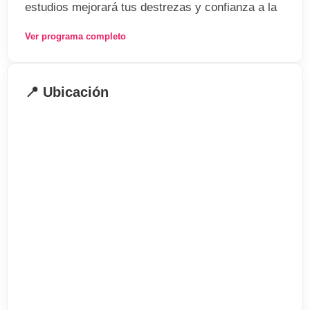
estudios mejorará tus destrezas y confianza a la
hora de entender, leer, escribir y hablar.
Ver programa completo
Información General
Estudiantes: máximo 12 por aula
📍 Ubicación
Niveles: desde elemental a avanzado
Fechas de comienzo: todos los lunes
Horario: a determinar el primer día
1 lección= 45 minutos
El precio incluye
. Curso de 20 lecciones de inglés general
. Materiales
. Tasa de matrícula
. Búsqueda de alojamiento (cuando proceda)