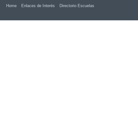
Home
Enlaces de Interés
Directorio Escuelas