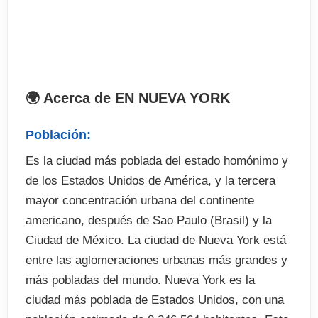
. Certificado acreditativo del curso
El precio no incluye
. Billete de avión
🌍 Acerca de EN NUEVA YORK
. Seguro de viaje (opcional)
. Recogida en el aeropuerto (opcional)
Población:
. Fianza de alojamiento (cuando proceda)
Es la ciudad más poblada del estado homónimo y
. Tasa de examen
de los Estados Unidos de América, y la tercera
. Excursiones y actividades optativas fuera de
mayor concentración urbana del continente
programa
americano, después de Sao Paulo (Brasil) y la
Ciudad de México. La ciudad de Nueva York está
entre las aglomeraciones urbanas más grandes y
más pobladas del mundo. Nueva York es la
ciudad más poblada de Estados Unidos, con una