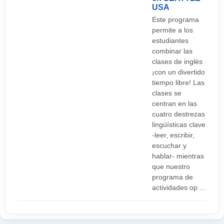
USA
o directamente no entráis u os hacen pagar los
Este programa
$25 que os pueden llegar cobrar si la discoteca
permite a los
está muy de moda, y esto sin incluir ninguna
estudiantes
bebida. Todos los bares y discotecas cierran a las
combinar las
clases de inglés
4 AM. Os recordamos que está prohibido fumar
¡con un divertido
en todos los bares y discotecas, y tened cuidado
tiempo libre! Las
con vuestro comportamiento, si los de seguridad
clases se
centran en las
tienen que echaros del sitio, os aseguramos que
cuatro destrezas
no volvéis a entrar más.
lingüísticas clave
-leer, escribir,
escuchar y
hablar- mientras
que nuestro
programa de
actividades op ...