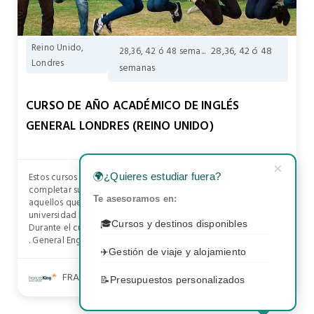
Reino Unido,
28,36, 42 ó 48
28,36, 42 ó 48 sema...
Londres
semanas
CURSO DE AÑO ACADÉMICO DE INGLÉS
GENERAL LONDRES (REINO UNIDO)
×
Estos cursos están dirigidos a estudiantes que acaban de
🌍
¿Quieres estudiar fuera?
completar sus estudios y van a solicitar un trabajo o para
Te asesoramos en:
aquellos que son estudiantes o bien quieren acceder a una
universidad británica.
🎓
Cursos y destinos disponibles
Durante el curso, se pueden hacer varios módulos:
. General English: para mejorar en todas las.
✈️
Gestión de viaje y alojamiento
FRANCES KING SCHOOL OF ENGLISH
📝
Presupuestos personalizados