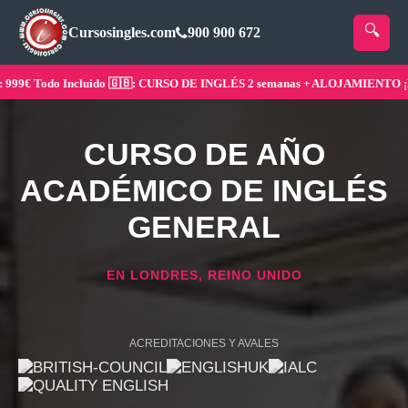
Cursosingles.com
900 900 672
€ Todo Incluido 🇬🇧: CURSO DE INGLÉS 2 semanas + ALOJAMIENTO ¡Reser
CURSO DE AÑO
ACADÉMICO DE INGLÉS
GENERAL
EN LONDRES, REINO UNIDO
ACREDITACIONES Y AVALES