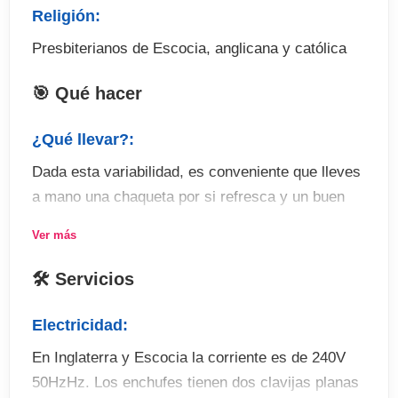
Religión:
Presbiterianos de Escocia, anglicana y católica
🎯 Qué hacer
¿Qué llevar?:
Dada esta variabilidad, es conveniente que lleves
a mano una chaqueta por si refresca y un buen
impermeable. Es mejor llevar capas que puedas
Ver más
quitarte y ponerte según varíe el clima. Lleva
zapatos cómodos para recorrer a pie la ciudad.
🛠 Servicios
Actividades:
Electricidad:
Edinburgo es una ciudad vibrante, llena de vida
En Inglaterra y Escocia la corriente es de 240V
cultural y posibilidades de ocio. Hay cientos de
50HzHz. Los enchufes tienen dos clavijas planas
pubs y clubs además de restaurantes. La Scottish