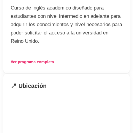
Curso de inglés académico diseñado para
estudiantes con nivel intermedio en adelante para
adquirir los conocimientos y nivel necesarios para
poder solicitar el acceso a la universidad en
Reino Unido.
Además de aprender el inglés utilizado en
Ver programa completo
contextos académicos, podrás prepararte el
examen del IELTS como prueba de tu nivel de
inglés, requisito indispensable para acceder a la
📍 Ubicación
universidad.
Aprende inglés en un entorno universitario donde
podrás compartir tu experiencia con otros
estudiantes internacionales y nativos.