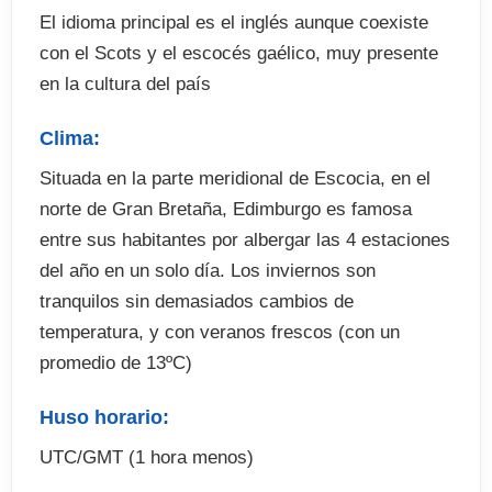
El idioma principal es el inglés aunque coexiste
con el Scots y el escocés gaélico, muy presente
El precio no incluye
en la cultura del país
. Billete de avión
Clima:
. Recogida en el aeropuerto (opcional)
Situada en la parte meridional de Escocia, en el
. Seguro de viaje (opcional)
norte de Gran Bretaña, Edimburgo es famosa
. Fianza de alojamiento (cuando proceda)
entre sus habitantes por albergar las 4 estaciones
. Tasa de exámenes (cuando proceda)
del año en un solo día. Los inviernos son
tranquilos sin demasiados cambios de
temperatura, y con veranos frescos (con un
promedio de 13ºC)
Huso horario:
UTC/GMT (1 hora menos)