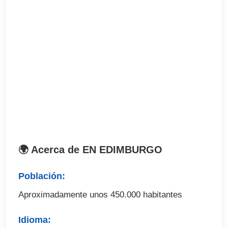
Disfruta de la hospitalidad escocesa y no dejes
pasar esta oportunidad para mejorar tu inglés.
Información General
. Estudiantes: Máximo 15 por aula
. Niveles: desde pre-intermedio a avanzado
. Duración: 3-35 semanas
El precio incluye
🌍 Acerca de EN EDIMBURGO
. Curso de inglés académico de 20 lecciones
semanales
Población:
. Test de nivel
Aproximadamente unos 450.000 habitantes
. Materiales
. Certificado acreditativo del curso
Idioma:
. Tasa de matrícula