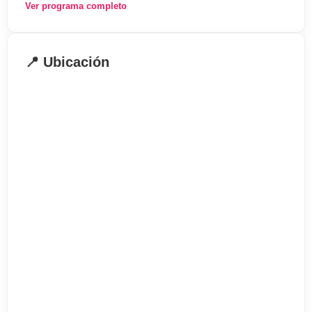
Ver programa completo
. Preparación de exámenes como el
TOEFL/IELTS
. Current Affairs: inglés adaptado a la situación
📍 Ubicación
mundial en la actualidad
. Idioms: especialización en frases hechas y otras
expresiones del idioma
. Literatura
- 7 lecciones de estudio individual estructurado,
donde, mediante materiales didácticos adaptados
a tus necesidades, mejorarás aquellas áreas en
las que presentes mayores dificultades.
Informacion General
 Estudiantes por clase: Máximo 12
 Edad minima: 18 años