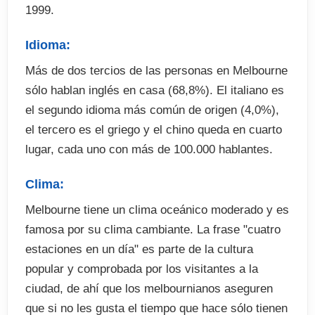
1999.
El precio no incluye
Idioma:
Tasas de examenes en el curso (opcional)
Más de dos tercios de las personas en Melbourne
Billetes de avion
sólo hablan inglés en casa (68,8%). El italiano es
Traslados desde y hasta el aeropuerto en destino
el segundo idioma más común de origen (4,0%),
(opcional)
el tercero es el griego y el chino queda en cuarto
Seguro de viaje (opcional)
lugar, cada uno con más de 100.000 hablantes.
Seguro Médico Australiano (Opcional) 34 AUD por
mes
Clima:
Excursiones y actividades optativas (abonar en
Melbourne tiene un clima oceánico moderado y es
destino)
famosa por su clima cambiante. La frase "cuatro
Fianza de alojamiento (cuando proceda)
estaciones en un día" es parte de la cultura
popular y comprobada por los visitantes a la
ciudad, de ahí que los melbournianos aseguren
que si no les gusta el tiempo que hace sólo tienen