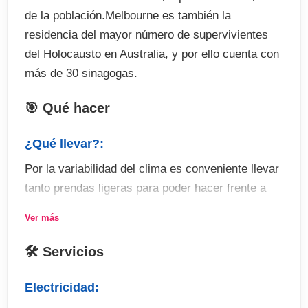
de la población.Melbourne es también la
residencia del mayor número de supervivientes
del Holocausto en Australia, y por ello cuenta con
más de 30 sinagogas.
🎯 Qué hacer
¿Qué llevar?:
Por la variabilidad del clima es conveniente llevar
tanto prendas ligeras para poder hacer frente a
las altas temperaturas, como alguna prenda de
Ver más
abrigo, gorros para protegerse del sol e
impermeable para la lluvia.
🛠 Servicios
Actividades:
Electricidad:
Comenzando por los jardines que puedes visitar