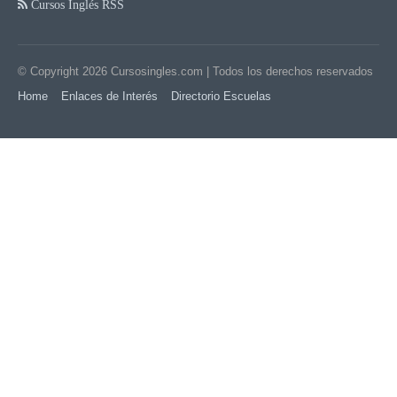
Cursos Inglés RSS
© Copyright 2026
Cursosingles.com
| Todos los derechos reservados
Home
Enlaces de Interés
Directorio Escuelas