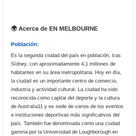
 Duracion: 20, 24 o 32 semanas
 Nivel requerido: Ninguno, tienen los niveles
desde Elemental hasta avanzado
🌍 Acerca de EN MELBOURNE
 Fecha: A consultar
Población:
El programa incluye
Es la segunda ciudad del país en población, tras
Sídney, con aproximadamente 4,1 millones de
 Matricula
habitantes en su área metropolitana. Hoy en día,
 Test de nivel
la ciudad es un importante centro de comercio,
 28 clases (incluidas 8 optativas) más 7 Sesiones
industria y actividad cultural. La ciudad ha sido
de Estudio estructurado a la semana
reconocida como capital del deporte y la cultura
 Certificado de asistencia
de Australia11 y es sede de varios de los eventos
 Libro de texto y material didactico
e instituciones deportivas más significativos del
 Programa social de tiempo libre ( excursiones no
país. También fue denominada como una ciudad
incluidas)
gamma por la Universidad de Loughborough en