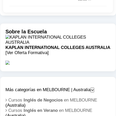
estilo de baile que ha sido exportado al Sureste
Asiático y continúa evolucionando hasta la fecha.
Asimismo, es la ciudad más cultural de Australia,
por lo que podrás encontrar actividades
culturales, festivales y música para todos los
Sobre la Escuela
gustos.
KAPLAN INTERNATIONAL COLLEGES AUSTRALIA
[Ver Oferta Formativa]
Más categorías en MELBOURNE | Australia
Cursos
Inglés de Negocios
en MELBOURNE
(Australia)
Cursos
Inglés en Verano
en MELBOURNE
(Australia)