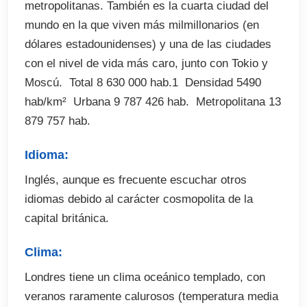
residencia oficial de Londres de la reina. a
metropolitanas. También es la cuarta ciudad del
continuación, ver el 4 hermosa colección de arte
mundo en la que viven más milmillonarios (en
en el famoso nacional Gallery en Trafalgar
dólares estadounidenses) y una de las ciudades
Square.
con el nivel de vida más caro, junto con Tokio y
Moscú.  Total 8 630 000 hab.1  Densidad 5490
5.-Victoria & Albert Museum and
hab/km²  Urbana 9 787 426 hab.  Metropolitana 13
Harrods, Knightsbridge
879 757 hab.
Visita museo más grande del mundo del arte y el
Idioma:
diseño internacional, incluyendo el teatro
fascinante y galería de rendimiento. Harrods, uno
Inglés, aunque es frecuente escuchar otros
de los más famosos e impresionantes grandes
idiomas debido al carácter cosmopolita de la
almacenes en el mundo, está a pocos pasos de
capital británica.
distancia.
Clima:
6.-Hampstead Heath & Tea at Kenwood
Londres tiene un clima oceánico templado, con
HouseDdisfrutar de un delicioso té tradicional
veranos raramente calurosos (temperatura media