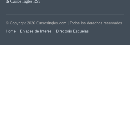
Cursos Inglés RSS
© Copyright 2026
Cursosingles.com
| Todos los derechos reservados
Home
Enlaces de Interés
Directorio Escuelas