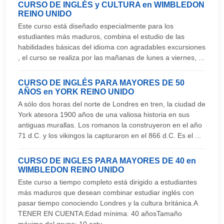
así, puedes obtener la tarjeta sanitaria europea
CURSO DE INGLÉS y CULTURA en WIMBLEDON
El ciudadano español que desee realizar estudios
XXX Juegos Olímpicos Modernos de 2012. Es la
REINO UNIDO
con la que acudir al centro de salud.
en Inglaterra no necesita sacar visado.
primera ciudad del mundo en hospedar tres
Este curso está diseñado especialmente para los
estudiantes más maduros, combina el estudio de las
ediciones de juegos, después de la IV edición de
Transporte:
Comida:
habilidades básicas del idioma con agradables excursiones
1908 y la del 1948.
, el curso se realiza por las mañanas de lunes a viernes, ...
Si vas a estar una temporada en Londres, te
La cocina típica londinense es muy famosa a
recomendamos que consigas una Oyster Card.
Fiesta:
nivel mundial pero poco reconocida como lo son
CURSO DE INGLÉS PARA MAYORES DE 50
Puedes recargarla siempre que quieras y es el
AÑOS en YORK
REINO UNIDO
otras cocinas europeas. Poca gente sabe que la
La vida nocturna de Londres es un hervidero de
modo más barato de recorrer Londres en
A sólo dos horas del norte de Londres en tren, la ciudad de
gastronomía inglesa cuenta con muchos platos y
actividad. En Londres la oferta nocturna es
York atesora 1900 años de una valiosa historia en sus
transporte público. Visita www.tfl.gov.uk para más
postres tradicionales, y que fácilmente incorpora
igualmente amplia que la cultural, así que tiene
antiguas murallas. Los romanos la construyeron en el año
información. Precio aproximado de: - Tarifa de
elementos de otras culturas. Los platos
71 d.C. y los vikingos la capturaron en el 866 d.C. Es el ...
muchísimas posibilidades para elegir cómo pasar
Autobús: 2 GBP por vez - Oyster: 1 GBP todas
londinenses más típicos para degustar en una
la noche, dónde, y cuánto se quiere gastar. La
las veces que quieras - Tarifas del Metro: 4 GBP
CURSO DE INGLES PARA MAYORES DE 40 en
comida o cena son el "Shepherds Pie", pastel a
ciudad abarca todo, desde las discotecas con
WIMBLEDON
REINO UNIDO
(dentro de la zona 1), Oyster: 1,50 GBP
base de carne picada, cebolla, verduras y
más marcha de Europa hasta los bares de diseño
Este curso a tiempo completo está dirigido a estudiantes
cubierto de puré de patatas, el "Steak and Kidney
más maduros que desean combinar estudiar inglés con
más elegantes, pasando por los pubs ingleses
Aeropuertos
pasar tiempo conociendo Londres y la cultura británica.A
Pie", pastel elaborado con distintos tipos de carne
más tradicionales
Gatwick - Brigthon
TENER EN CUENTA:Edad mínima: 40 añosTamaño
de vaca y riñones. Como postres destacan el