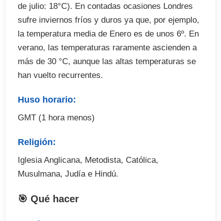
Inglés tarde del bollos y atasco en el bello entorno
de julio: 18°C). En contadas ocasiones Londres
de la casa de Kenwood. Esta antigua casa
sufre inviernos fríos y duros ya que, por ejemplo,
señorial del siglo 18 también exhibe algunas
la temperatura media de Enero es de unos 6º. En
pinturas hermosas de artistas conocidos.
verano, las temperaturas raramente ascienden a
Después del té, se puede caminar por los
más de 30 °C, aunque las altas temperaturas se
impresionantes jardines.
Información general
han vuelto recurrentes.
Huso horario:
. Inicio: todos los lunes de cada mes
. Duración: 1-4 semanas
GMT (1 hora menos)
. Nivel: elemental-avanzado
. Se incluyen 20 lecciones semanales de inglés
Religión:
. Incluye 3 actividades
Iglesia Anglicana, Metodista, Católica,
Musulmana, Judía e Hindú.
🎯 Qué hacer