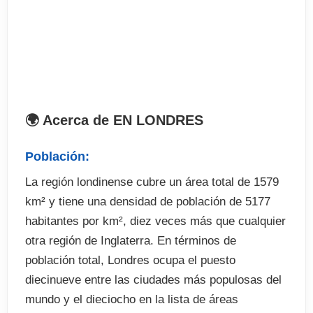
como el pescado y patatas fritas o carne y pastel
de riñón.
3.-Tower Bridge & Borough Market
El tour perfecto para amantes de la comida! Visita
una gran comida de Londres mercado y probar los
🌍 Acerca de EN LONDRES
deliciosos productos locales y europeas. Siga
esto con un paseo por el río Támesis para ver las
Población:
hermosas vistas del puente de la torre. Las
atracciones cercanas incluyen el Tate Modern y la
La región londinense cubre un área total de 1579
catedral de Southwark.
km² y tiene una densidad de población de 5177
habitantes por km², diez veces más que cualquier
4.-St James¿ Park, Buckingham Palace, Trafalgar
otra región de Inglaterra. En términos de
Square & the National Gallery
población total, Londres ocupa el puesto
Caminar a través de uno de los parques más
diecinueve entre las ciudades más populosas del
pintorescos de Londres en el camino a la
mundo y el dieciocho en la lista de áreas