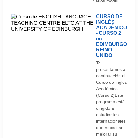
varios módul ...
de bares en la región, desde chulísimas
coctelerías hasta cordiales pubs donde sirven
CURSO DE
INGLÉS
real ale (la cerveza tradicional auténtica).
ACADÉMICO
- CURSO 2
También hay un popular barrio gay, así como
en
abundantes bares y discotecas por toda la región,
EDIMBURGO
REINO
desde el centro de Liverpool hasta Hoylake en la
UNIDO
península de Wirral, pasando por Lord Street en
Te
Southport.
presentamos a
continuación el
Curso de Inglés
Académico
(Curso 2)Este
programa está
dirigido a
estudiantes
internacionales
que necesitan
mejorar su