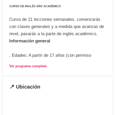
CURSO DE INGLÉS AÑO ACADÉMICO
Curso de 21 lecciones semanales, comenzarás
con clases generales y a medida que avanzas de
nivel, pasarás a la parte de inglés académico.
Información general
. Edades: A partir de 17 años (con permiso
paterno)
Ver programa completo
. Estudiantes: Máximo 15 estudiantes por aula
. Niveles: Desde intermedio a avanzado
. Duración: 36 semanas
📍 Ubicación
. Horario: A determinar
El precio incluye