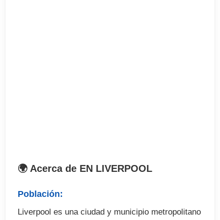
. Curso de inglés de año académico
. Tasa de matrícula
. Materiales
. Test de nivel
. Alojamiento en régimen indicado
. Busqueda de alojamiento
El precio no incluye
. Billete de avión
. Recogida en el aeropuerto (opcional)
. Seguro de viaje
🌍 Acerca de EN LIVERPOOL
. Fianza en alojamiento (cuando proceda)
. Tasa de exámenes (cuando proceda)
Población:
. Excursiones y actividades optativas fuera de
Liverpool es una ciudad y municipio metropolitano
programa.