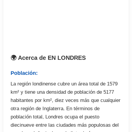
. Horario: 08:40 Comienzan las clases.
El precio incluye
. Programa de inglés para acceso a universidad
de 15 horas/semanales
. Test de nivel
🌍 Acerca de EN LONDRES
. Materiales
. Matrícula
Población:
. Informe personalizado
La región londinense cubre un área total de 1579
. Certificado final
km² y tiene una densidad de población de 5177
habitantes por km², diez veces más que cualquier
El precio no incluye
otra región de Inglaterra. En términos de
población total, Londres ocupa el puesto
. Billete de avión
diecinueve entre las ciudades más populosas del
. Recogida en aeropuerto (opcional)