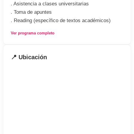
. Asistencia a clases universitarias
. Toma de apuntes
. Reading (específico de textos académicos)
. Resumen de información
Ver programa completo
. Presentaciones orales en contextos académicos
. Redacción de ensayos
. Citas
📍 Ubicación
. Métodos de investigación
. Pensamiento crítico
. Vocabulario específico del entorno académico,
con especial hincapié en vocabulario financiero y
profesional.
Información general
. Inicio: diversas convocatorias
. Duración: 3 meses a un año
. Niveles: A partir de un 4,5 en IELTS (intermedio)