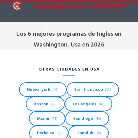
Cursosingles.com
900 900 672
Cursos de Ingles en Washington, Usa
Los 6 mejores programas de Ingles en
Washington, Usa en 2026
OTRAS CIUDADES EN USA
Nueva-york
San-francisco
(43)
(32)
Boston
Los angeles
(32)
(16)
Miami
San diego
(14)
(14)
Berkeley
Honolulu
(9)
(9)