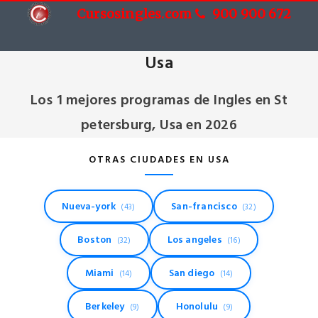
Cursosingles.com
900 900 672
Cursos de Ingles en St petersburg,
Usa
Los 1 mejores programas de Ingles en St
petersburg, Usa en 2026
OTRAS CIUDADES EN USA
Nueva-york
San-francisco
(43)
(32)
Boston
Los angeles
(32)
(16)
Miami
San diego
(14)
(14)
Berkeley
Honolulu
(9)
(9)