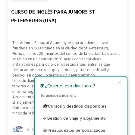
CURSO DE INGLÉS PARA JUNIORS ST
PETERSBURG (USA)
The Admiral Farragut Academy es una academia naval
fundada en 1933 situada en la ciudad de St. Petersburg,
Florida, a unos 20 minutos del centro de la ciudad. La escuela
se ubica en un campus de 33 acres con fantásticas
instalaciones para ocio de los estudiantes, entre las que
destacan piscina, su lago y jardines, pistas de softball y
beisbol así como un teatro y un centro artístico.
Los estudiantes tienen todo en el campus, por lo que no
×
tendrán que desplazarse diariamente estudiando en un
🌍
¿Quieres estudiar fuera?
entorno seguro para mayor tranquilidad para sus padres.
Te asesoramos en:
Alojamiento
El alojamiento es en residencia dentro del campus.
🎓
Cursos y destinos disponibles
Habitaciones dobles o triples baño compartido con los otros
niños de la habitación. Pensión completa en la cafetería.
✈️
Gestión de viaje y alojamiento
ST GILES INTERNATIONAL USA
📝
Presupuestos personalizados