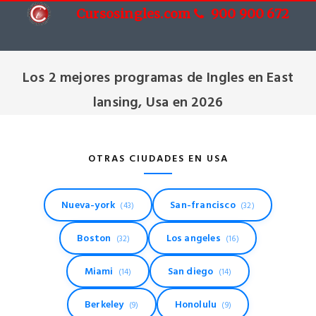
Cursosingles.com
900 900 672
Cursos de Ingles en East lansing, Usa
Los 2 mejores programas de Ingles en East
lansing, Usa en 2026
OTRAS CIUDADES EN USA
Nueva-york
San-francisco
(43)
(32)
Boston
Los angeles
(32)
(16)
Miami
San diego
(14)
(14)
Berkeley
Honolulu
(9)
(9)