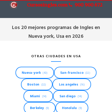
Cursosingles.com
900 900 672
Cursos de Ingles en Nueva york, Usa
Los 20 mejores programas de Ingles en
Nueva york, Usa en 2026
OTRAS CIUDADES EN USA
Nueva-york
San-francisco
(43)
(32)
Boston
Los angeles
(32)
(16)
Miami
San diego
(14)
(14)
Berkeley
Honolulu
(9)
(9)