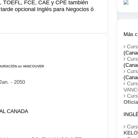
LTS, TOEFL, FCE, CAE y CPE también
 tarde opcional Inglés para Negocios ó
Más c
Cur
(Cana
Cur
(Cana
 DURACIÓN en VANCOUVER
Cur
(Cana
Jan. - 2050
Cur
VANC
Cur
Oficia
NAL CANADA
INGLÉ
Curs
KEL