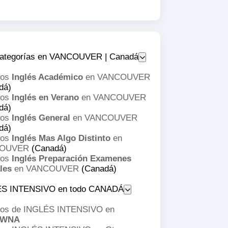
ategorías en VANCOUVER | Canadá
sos
Inglés Académico
en VANCOUVER
dá)
sos
Inglés en Verano
en VANCOUVER
dá)
sos
Inglés General
en VANCOUVER
dá)
sos
Inglés Mas Algo Distinto
en
OUVER
(Canadá)
sos
Inglés Preparación Examenes
les
en VANCOUVER
(Canadá)
S INTENSIVO en todo CANADÁ
os de INGLÉS INTENSIVO en
OWNA