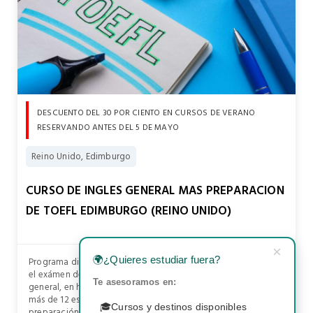
DESCUENTO DEL 30 POR CIENTO EN CURSOS DE VERANO
RESERVANDO ANTES DEL 5 DE MAYO
Reino Unido, Edimburgo
CURSO DE INGLES GENERAL MAS PREPARACION
DE TOEFL EDIMBURGO (REINO UNIDO)
×
🌍
¿Quieres estudiar fuera?
Programa diseñado para ayudar al alumno a superar con éxito
el exámen de TOEFL. Este curso combina clases de inglés
Te asesoramos en:
general, en horario de mañana, en grupos reducidos de no
más de 12 estudiantes por aula, y 10 clases individuales para
🎓
Cursos y destinos disponibles
preparación del TOEFL.