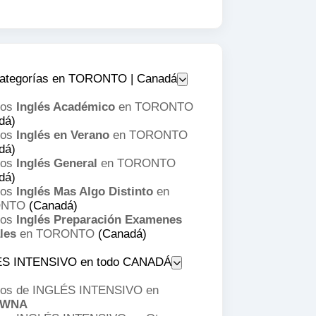
ategorías en TORONTO | Canadá
sos
Inglés Académico
en TORONTO
dá)
sos
Inglés en Verano
en TORONTO
dá)
sos
Inglés General
en TORONTO
dá)
sos
Inglés Mas Algo Distinto
en
ONTO
(Canadá)
sos
Inglés Preparación Examenes
les
en TORONTO
(Canadá)
S INTENSIVO en todo CANADÁ
os de INGLÉS INTENSIVO en
OWNA