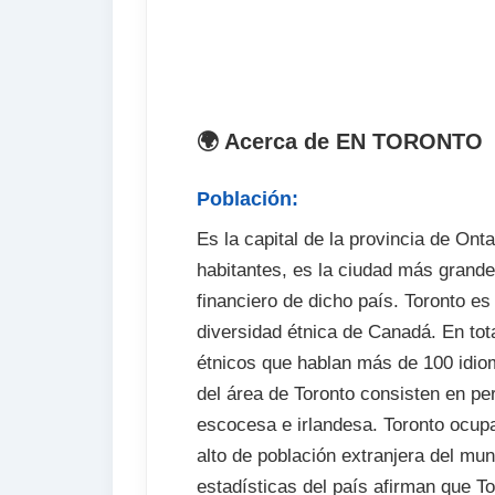
. Recogida en aeropuerto (opcional)
. Fianza de alojamiento
. Tasa de visado (si procede)
. Excursiones y actividades fuera de 
🌍 Acerca de EN TORONTO
Población:
Es la capital de la provincia de Ont
habitantes, es la ciudad más grand
financiero de dicho país. Toronto e
diversidad étnica de Canadá. En tot
étnicos que hablan más de 100 idi
del área de Toronto consisten en p
escocesa e irlandesa. Toronto ocup
alto de población extranjera del m
estadísticas del país afirman que T