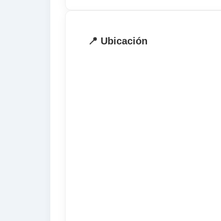
. Horario: 08:40-16:15
El precio incluye
📍 Ubicación
. Curso de 30 lecciones semanales
. Materiales
. Tasa de matrícula
. Test de nivel
. Informe personalizado
. Certificado final del curso
. Alojamiento si procede
. Tasa de alojamiento
El precio no incluye
. Billete de avión