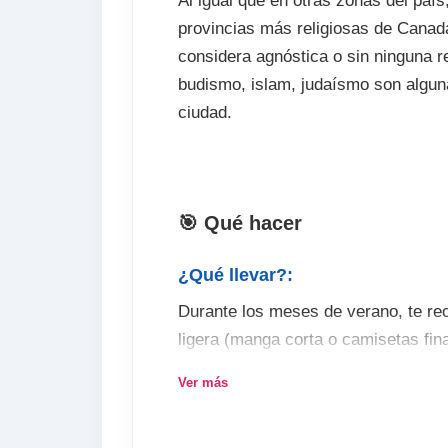
Al igual que en otras zonas del país
provincias más religiosas de Canadá
considera agnóstica o sin ninguna re
budismo, islam, judaísmo son alguna
ciudad.
🎯 Qué hacer
¿Qué llevar?:
Durante los meses de verano, te r
ligera (manga corta o camisetas fina
noche, ya que la temperatura está 
Ver más
probabilidad de que llueva así que 
jerseys y otra ropa de abrigo. En i