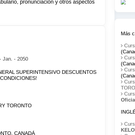
bulario, pronunciación y otros aspectos
Más c
Cur
(Cana
Cur
- Jan. - 2050
(Cana
Cur
DESCUENTOS
(Cana
S CONDICIONES!
Cur
TOR
Cur
Oficia
RY TORONTO
INGLÉ
Curs
KEL
ORONTO, CANADÁ