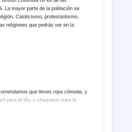
, British Columbia no es de las
. La mayor parte de la población se
ligión. Catolicismo, protestantismo,
s religiones que podrás ver en la
ecomendamos que lleves ropa cómoda, y
s) para el día, y chaquetas para la
alrededor de los 20ºC. En otoño, hay más
mete dentro de tu maleta chubasqueros,
nvierno no suele nevar en Vancouver,