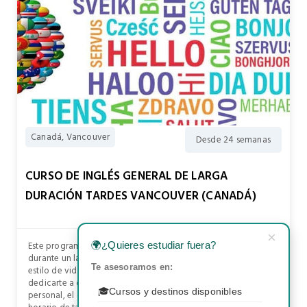
Canadá, Vancouver
Desde 24 semanas
CURSO DE INGLÉS GENERAL DE LARGA
DURACIÓN TARDES VANCOUVER (CANADÁ)
×
Este programa está diseñado para mejorar tu nivel de inglés
🌍
¿Quieres estudiar fuera?
durante un largo período y conocer más a fondo la cultura y
Te asesoramos en:
estilo de vida canadienses, además te deja tiempo libre para
dedicarte a descubrir Vancouver o para cualquier actividad
🎓
Cursos y destinos disponibles
personal, el curso consta de 20 lecciones a la semana, en