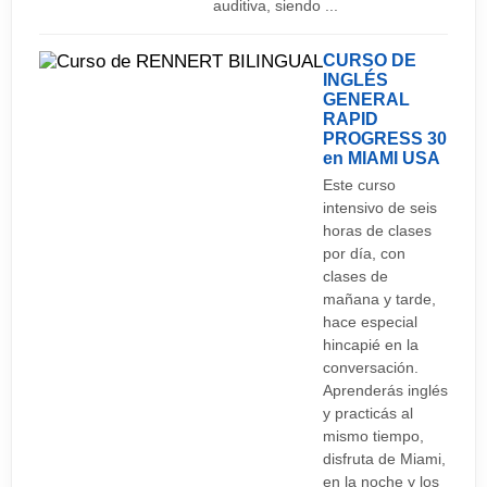
auditiva, siendo ...
4 AM. Os recordamos que está prohibido fumar
en todos los bares y discotecas, y tened cuidado
CURSO DE
INGLÉS
con vuestro comportamiento, si los de seguridad
GENERAL
tienen que echaros del sitio, os aseguramos que
RAPID
PROGRESS 30
no volvéis a entrar más.
en MIAMI
USA
Este curso
intensivo de seis
horas de clases
por día, con
clases de
mañana y tarde,
hace especial
hincapié en la
conversación.
Aprenderás inglés
y practicás al
mismo tiempo,
disfruta de Miami,
en la noche y los