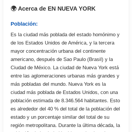
 Libro
🌍 Acerca de EN NUEVA YORK
 Bienvenida
 Programa social de tiempo libre (excursiones no
Población:
incluidas)
Es la ciudad más poblada del estado homónimo y
 Actividades y talleres de inglés
de los Estados Unidos de América, y la tercera
 Libre acceso a las instalaciones del centro.
mayor concentración urbana del continente
 Certificado de asistencia al curso.
americano, después de Sao Paulo (Brasil) y la
Ciudad de México. La ciudad de Nueva York está
El precio no incluye
entre las aglomeraciones urbanas más grandes y
más pobladas del mundo. Nueva York es la
Tasas de exámenes en el curso (opcional)
ciudad más poblada de Estados Unidos, con una
Billetes de avión
población estimada de 8.346.564 habitantes. Esto
Traslados desde el aeropuerto en destino
es alrededor del 40 % del total de la población del
Seguro de viaje (opcional)
estado y un porcentaje similar del total de su
Excursiones y actividades optativas (abonar en
región metropolitana. Durante la última década, la
destino)