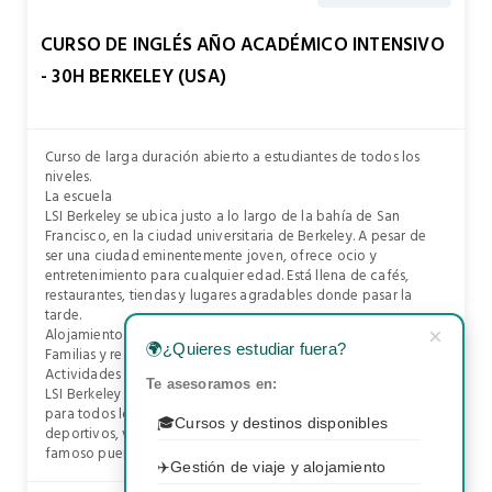
CURSO DE INGLÉS AÑO ACADÉMICO INTENSIVO
- 30H BERKELEY (USA)
Curso de larga duración abierto a estudiantes de todos los
niveles.
La escuela
LSI Berkeley se ubica justo a lo largo de la bahía de San
Francisco, en la ciudad universitaria de Berkeley. A pesar de
ser una ciudad eminentemente joven, ofrece ocio y
entretenimiento para cualquier edad. Está llena de cafés,
restaurantes, tiendas y lugares agradables donde pasar la
tarde.
Alojamiento
×
🌍
¿Quieres estudiar fuera?
Familias y residencias
Actividades
Te asesoramos en:
LSI Berkeley ofrece actividades dentro y fuera de la ciudad
para todos los gustos. Desde asistencia a espectáculos
🎓
Cursos y destinos disponibles
deportivos, visitas a San Francisco, a la prisión de Alcaltraz, el
famoso puente colgante del Golden Gate, etc.
✈️
Gestión de viaje y alojamiento