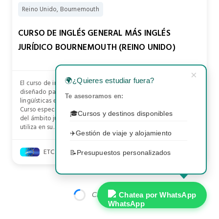
Reino Unido, Bournemouth
CURSO DE INGLÉS GENERAL MÁS INGLÉS
JURÍDICO BOURNEMOUTH (REINO UNIDO)
×
🌍
¿Quieres estudiar fuera?
El curso de inglés jurídico de ETC International College está
diseñado para que los alumnos desarrollen sus habilidades
Te asesoramos en:
lingüísticas en contextos legales.
Curso especialmente diseñado para abogados y profesionales
🎓
Cursos y destinos disponibles
del ámbito jurídico que precisan comprender el inglés que se
utiliza en su.
✈️
Gestión de viaje y alojamiento
ETC INTERNATIONAL COLLEGE
📝
Presupuestos personalizados
Cargando más...
Chatea por WhatsApp