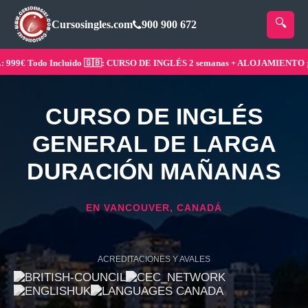
Cursosingles.com
900 900 672
9€ Todo Incluido 🇬🇧: CURSO DE INGLÉS 2 semanas + ALOJAMIENTO ¡Rese
CURSO DE INGLÉS
GENERAL DE LARGA
DURACIÓN MAÑANAS
EN VANCOUVER, CANADÁ
ACREDITACIONES Y AVALES