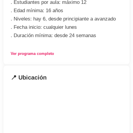
. Estudiantes por aula: máximo 12
. Edad mínima: 16 años
. Niveles: hay 6, desde principiante a avanzado
. Fecha inicio: cualquier lunes
. Duración mínima: desde 24 semanas
El programa incluye
Ver programa completo
. 20 lecciones de inglés a la semana
. Lecciones de 50 minutos cada una
📍 Ubicación
. Uso gratuito de los materiales didácticos
suplementarios al curso
. Acceso al aula de auto-estudio
. Acceso al Cibercafé
. 10 por ciento de descuento en los libros de
textos