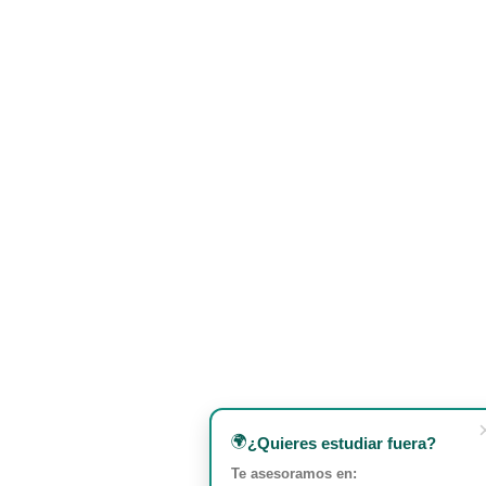
mano de unos 100 grupos de teatro de todo el
mundo que actúan en multitud de lugares por toda
la ciudad.
🌍
¿Quieres estudiar fuera?
Te asesoramos en: