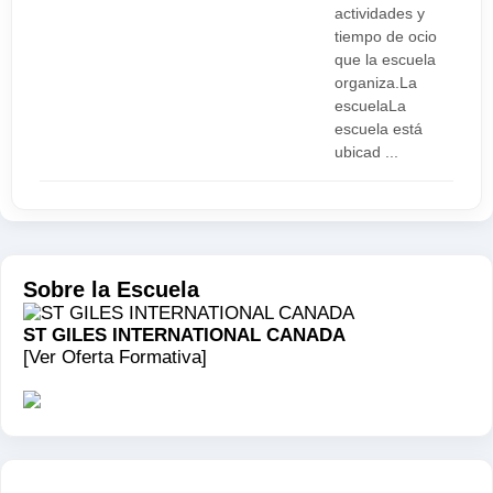
que se añadirán a tu cuenta en la caja
actividades y
registradora. Muy ocasionalmente, puede que
tiempo de ocio
que la escuela
encuentres algunas tiendas que indican el precio
organiza.La
con el impuesto incluido, pero esto ocurre raras
escuelaLa
veces, y no deberias contar con ello. El total de
escuela está
ubicad ...
los impuestos es un 12% - esto es un 5% GST
(Artículos y Servicios de Impuestos) y 7% PST
(Impuesto de Venta Provincial).
Deporte:
Sobre la Escuela
Vancouver es una ciudad donde se pueden
ST GILES INTERNATIONAL CANADA
practicar todo tipo de deportes de aventura:
[Ver Oferta Formativa]
descenso de barrancos, senderismo, escalada,
deportes de nieve como esquí, dada la situación
geográfica de la ciudad (rodeada de agua por el
océano y por los canales que la atraviesan), los