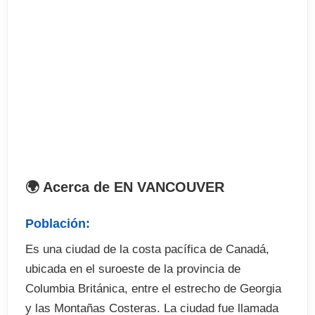
. Certificación académica al finalizar el curso
. Pack de bienvenida
El precio no incluye
. Libros (tienes que comprarlos a tu llegada)
. Tasas de exámenes
. Billete de avión
. Depósitos para el alojamiento (cuando proceda)
. Excursiones, actividades adicionales, etc.
🌍 Acerca de EN VANCOUVER
Población:
Es una ciudad de la costa pacífica de Canadá,
ubicada en el suroeste de la provincia de
Columbia Británica, entre el estrecho de Georgia
y las Montañas Costeras. La ciudad fue llamada