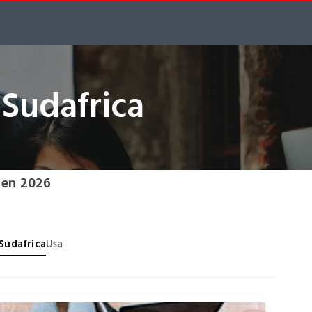
 Sudafrica
 en 2026
Sudafrica
Usa