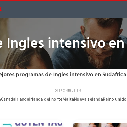
2
 Ingles intensivo en
ejores programas de Ingles intensivo en Sudafrica
DISPONIBLE EN
a
Canada
Irlanda
Irlanda del norte
Malta
Nueva zelanda
Reino unido