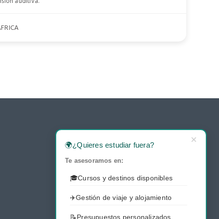
ión auditiva.
FRICA
×
🌍
¿Quieres estudiar fuera?
Te asesoramos en:
🎓
Cursos y destinos disponibles
✈️
Gestión de viaje y alojamiento
📝
Presupuestos personalizados