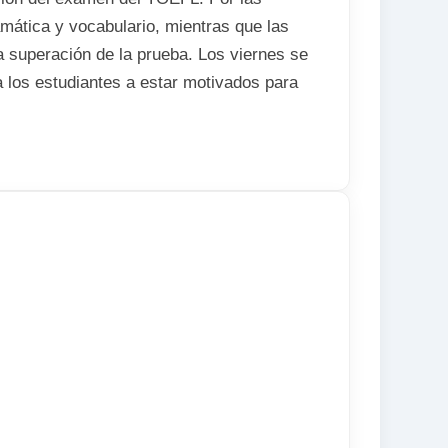
mática y vocabulario, mientras que las
la superación de la prueba. Los viernes se
a los estudiantes a estar motivados para
manas, aunque es recomendable reservar el
iendo del nivel del estudiante y sus
rso con opción al Laboratorio de Idiomas,
con ejercicios de años anteriores y otras
do