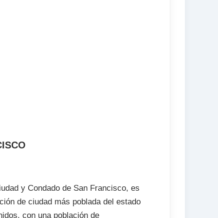
a el examen del TOEFL
CISCO
 Ciudad y Condado de San Francisco, es
da)
ición de ciudad más poblada del estado
Unidos, con una población de
(abonar en destino)