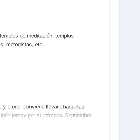
templos de meditación, templos
as, metodistas, etc.
 y otoño, conviene llevar chaquetas
lgún jersey por si refresca. Septiembre
s. En verano, es mejor que lleves
nque no descartes meter en la maleta