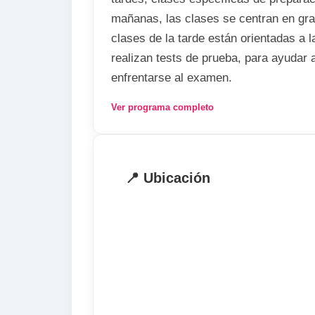
mañanas, las clases se centran en gra
clases de la tarde están orientadas a 
realizan tests de prueba, para ayudar 
enfrentarse al examen.
Ver programa completo
Pueden matricularse a partir de 2 se
curso por un mínimo de un mes, depend
necesidades.
📍 Ubicación
Existe la posibilidad de reservar el cu
donde podrás practicar para el examen 
actividades centradas en el examen.
Información General
. Fecha de comienzo: cada lunes
. Niveles: de intermedio-alto a avanza
. Estudiantes: máximo 10 por aula