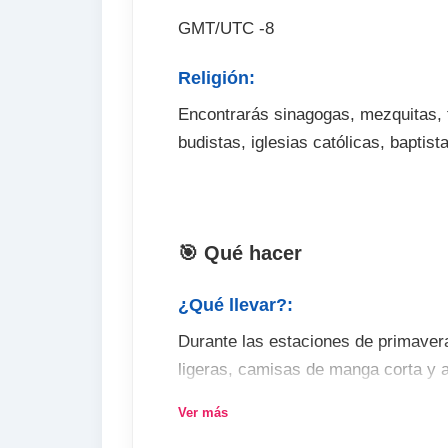
GMT/UTC -8
Religión:
Encontrarás sinagogas, mezquitas, 
budistas, iglesias católicas, baptist
🎯 Qué hacer
¿Qué llevar?:
Durante las estaciones de primavera
ligeras, camisas de manga corta y a
y Octubre son los meses más cálido
Ver más
pantalones cortos y ropa ligera, au