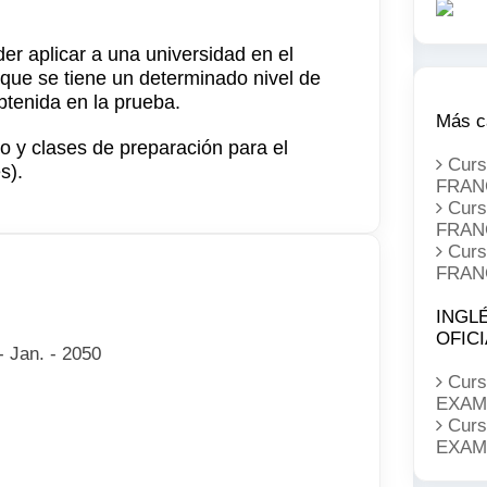
der aplicar a una universidad en el
que se tiene un determinado nivel de
btenida en la prueba.
Más c
vo y clases de preparación para el
Cur
s).
FRAN
Cur
FRAN
Cur
FRAN
INGL
OFICI
- Jan. - 2050
Curs
EXAM
Curs
EXAM