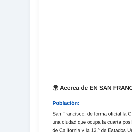
. Horario: 09:00-13:00
El precio incluye
. Curso de inglés de preparación par
. Test de nivel
. Tasa de matrícula
. Materiales
. Certificado acreditativo del curso
El precio no incluye
🌍 Acerca de EN SAN FRAN
. Billete de avión
. Recogida en aeropuerto (opcional)
Población:
. Seguro de viaje (opcional)
San Francisco, de forma oficial la
. Fianza de alojamiento (cuando proce
una ciudad que ocupa la cuarta pos
. Tasa de examen
de California y la 13.ª de Estados 
. Excursiones y actividades optativas 