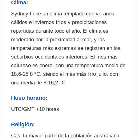
Clima:
Seguro de viaje (opcional)
Sydney tiene un clima templado con veranos
Excursiones y actividades optativas (abonar en
cálidos e inviernos fríos y precipitaciones
destino)
repartidas durante todo el año. El clima es
Fianza de alojamiento (cuando proceda)
moderado por la proximidad al mar, y las
temperaturas más extremas se registran en los
suburbios occidentales interiores. El mes más
caluroso es enero, con una temperatura media de
18,6-25,8 °C, siendo el mes más frío julio, con
una media de 8-16,2 °C.
Huso horario:
UTC/GMT +10 horas
Religión:
Casi la mayor parte de la población australiana,