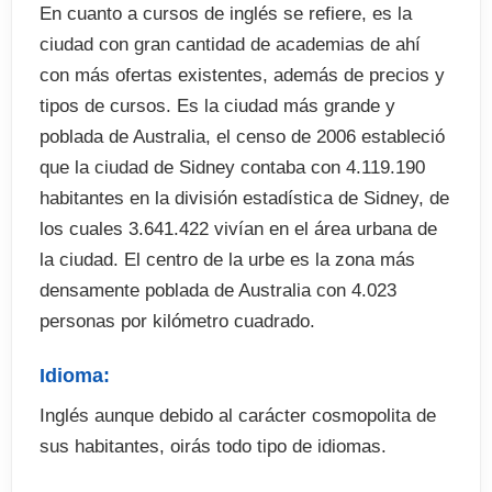
En cuanto a cursos de inglés se refiere, es la
El programa incluye
ciudad con gran cantidad de academias de ahí
con más ofertas existentes, además de precios y
 Test de nivel
tipos de cursos. Es la ciudad más grande y
 25 lecciones
poblada de Australia, el censo de 2006 estableció
 Certificado de asistencia
que la ciudad de Sidney contaba con 4.119.190
 Material didáctico
habitantes en la división estadística de Sidney, de
 Acceso a las instalaciones de la escuela
los cuales 3.641.422 vivían en el área urbana de
 Programa social de tiempo libre ( excursiones no
la ciudad. El centro de la urbe es la zona más
incluidas)
densamente poblada de Australia con 4.023
personas por kilómetro cuadrado.
El precio no incluye
Idioma:
Tasas de exámenes en el curso (opcional)
Inglés aunque debido al carácter cosmopolita de
Billetes de avión
sus habitantes, oirás todo tipo de idiomas.
Traslados desde y hasta el aeropuerto en destino
(opcional)