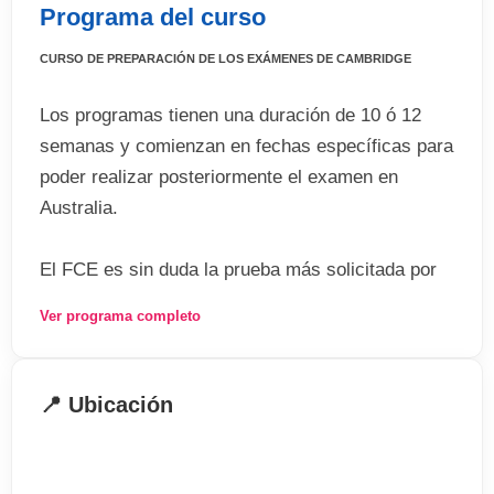
Programa del curso
CURSO DE PREPARACIÓN DE LOS EXÁMENES DE CAMBRIDGE
Los programas tienen una duración de 10 ó 12
semanas y comienzan en fechas específicas para
poder realizar posteriormente el examen en
Australia.
El FCE es sin duda la prueba más solicitada por
los estudiantes de niveles intermedios, mientras
Ver programa completo
que los estudiantes que no llegan a este nivel se
preparan para el PET, que mide su nivel de inglés
en niveles inferiores. Para los que necesiten
📍 Ubicación
acreditar su dominio del idioma en contextos más
avanzados, pueden preparar el CAE o el BEC, en
caso de que su especialidad sean el inglés de