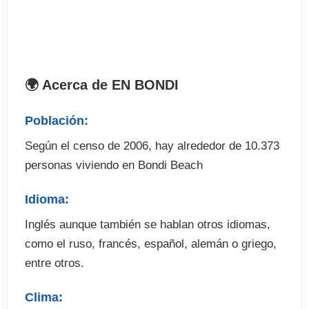
Traslados desde y hasta el aeropuerto en destino
(opcional)
Seguro de viaje (opcional)
Excursiones y actividades optativas (abonar en
destino)
🌍 Acerca de EN BONDI
Fianza de alojamiento (cuando proceda)
Población:
Según el censo de 2006, hay alrededor de 10.373
personas viviendo en Bondi Beach
Idioma:
Inglés aunque también se hablan otros idiomas,
como el ruso, francés, español, alemán o griego,
entre otros.
Clima: