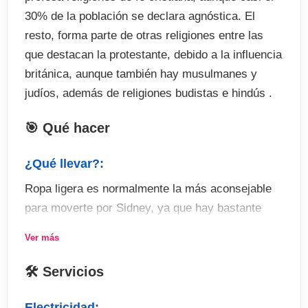
30% de la población se declara agnóstica. El
resto, forma parte de otras religiones entre las
que destacan la protestante, debido a la influencia
británica, aunque también hay musulmanes y
judíos, además de religiones budistas e hindús .
🎯 Qué hacer
¿Qué llevar?:
Ropa ligera es normalmente la más aconsejable
para moverte por Sidney, ya que hay bastante
humedad, pero necesitarás una chaqueta o
Ver más
sudadera para por la noche. Si estás planeando
hacer alguna ruta a pie por la ciudad, o por los
🛠 Servicios
Parques Nacionales, te harán falta botas de
montaña, y si piensas pasar tu estancia entre
Electricidad: