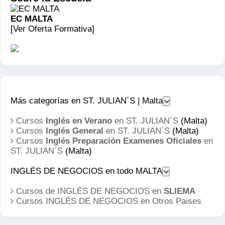
conmemoración del final del asedio turco en 1565
EC MALTA
y Día de la Natividad de la Virgen. Fuegos
[Ver Oferta Formativa]
artificiales y regatas en La Valeta. 21 de
septiembre Día de la Independencia (Fiesta
Nacional). Octubre Festival de las Ciudades
Históricas. Fin de octubre Regatas Rolex Middle
Sea Race. Fin de octubre-principios de noviembre
Más categorías en ST. JULIAN´S | Malta
Festival Mediterráneo de Gozo. Cultura, historia y
música de la isla. 8 de diciembre Día de la
Cursos
Inglés en Verano
en ST. JULIAN´S
(Malta)
Cursos
Inglés General
en ST. JULIAN´S
(Malta)
Inmaculada Concepción. 13 de diciembre Día de
Cursos
Inglés Preparación Examenes Oficiales
en
la República de 1974. 25 de diciembre Día de
ST. JULIAN´S
(Malta)
Navidad.
INGLÉS DE NEGOCIOS en todo MALTA
Cursos de INGLÉS DE NEGOCIOS en
SLIEMA
Cursos INGLÉS DE NEGOCIOS en
Otros Paises