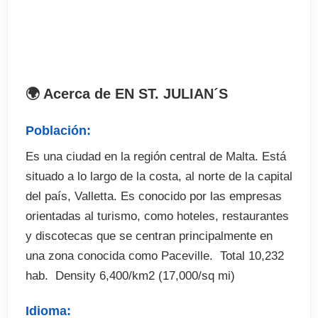
El precio no incluye
Tasas de exámenes en el curso (opcional)
Billetes de avión
🌍 Acerca de EN ST. JULIAN´S
Traslados desde el aeropuerto en destino
Seguro de viaje (opcional)
Población:
Excursiones y actividades optativas (abonar en
Es una ciudad en la región central de Malta. Está
destino)
situado a lo largo de la costa, al norte de la capital
Fianza de alojamiento (cuando proceda)
del país, Valletta. Es conocido por las empresas
orientadas al turismo, como hoteles, restaurantes
y discotecas que se centran principalmente en
una zona conocida como Paceville.  Total 10,232
hab.  Density 6,400/km2 (17,000/sq mi)
Idioma: