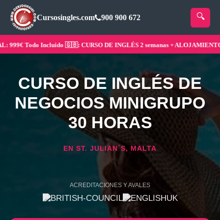
Cursosingles.com
900 900 672
999€ Todo Incluido 🇬🇧: CURSO DE INGLÉS 2 semanas + ALOJAMIENTO ¡Re
CURSO DE INGLÉS DE
NEGOCIOS MINIGRUPO
30 HORAS
EN ST. JULIAN´S, MALTA
ACREDITACIONES Y AVALES