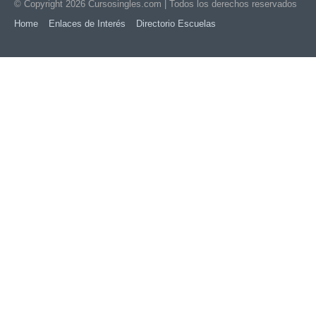
© Copyright 2026
Cursosingles.com
| Todos los derechos reservados
Home
Enlaces de Interés
Directorio Escuelas