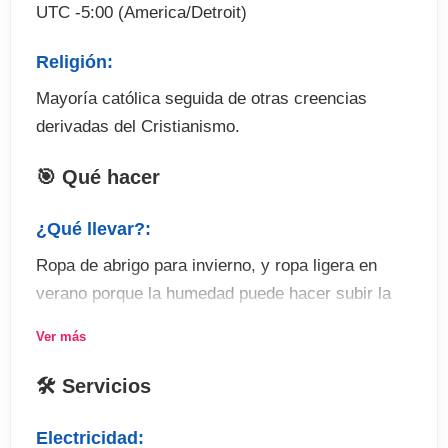
UTC -5:00 (America/Detroit)
. Actividades extraescolares
Religión:
Mayoría católica seguida de otras creencias
derivadas del Cristianismo.
🎯 Qué hacer
¿Qué llevar?:
Ropa de abrigo para invierno, y ropa ligera en
verano porque la humedad puede hacer subir la
sensación térmica.
Ver más
Actividades:
🛠 Servicios
Lo más representativo es la Universidad de
Michigan, con su magnífico campus dominado por
Electricidad: