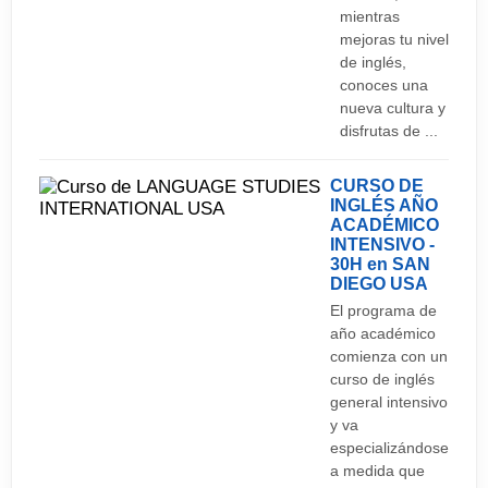
mientras
Podrás encontrar desde bares universitarios que
mejoras tu nivel
ofrecen bebidas a buen precio, hasta clubs más
de inglés,
exclusivos, locales de música en directo, etc.
conoces una
nueva cultura y
disfrutas de ...
CURSO DE
INGLÉS AÑO
ACADÉMICO
INTENSIVO -
30H en SAN
DIEGO
USA
El programa de
año académico
comienza con un
curso de inglés
general intensivo
y va
especializándose
a medida que