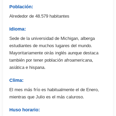
. Fechas de comienzo: a consultar
Población:
. Duración: a determinar
Alrededor de 48.579 habitantes
El precio incluye
Idioma:
Sede de la universidad de Michigan, alberga
. Tasa de matrícula
estudiantes de muchos lugares del mundo.
. Test de nivel
Mayoritariamente oirás inglés aunque destaca
. Alojamiento
también por tener población afroamericana,
. Materiales
asiática e hispana.
. Seguro médico obligatorio
Clima:
El precio no incluye
El mes más frío es habitualmente el de Enero,
mientras que Julio es el más caluroso.
. Billete de avión
. Fianza de alojamiento (si procede)
Huso horario:
. Tasa de visado