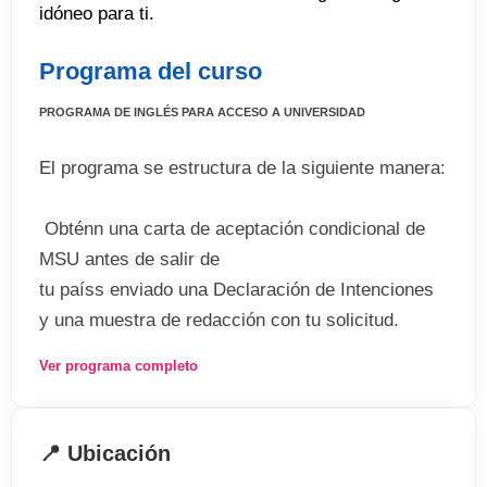
idóneo para ti.
Programa del curso
PROGRAMA DE INGLÉS PARA ACCESO A UNIVERSIDAD
El programa se estructura de la siguiente manera:
 Obténn una carta de aceptación condicional de
MSU antes de salir de
tu paíss enviado una Declaración de Intenciones
y una muestra de redacción con tu solicitud.
 Prueba de evaluación MSUELT y curso de inglés
Ver programa completo
en el programa Eurocentres del English Language
Center (de 4 a 18 meses dependiendo de tu
nivel).
📍 Ubicación
 Curso de inglés con fines académicos (EAP) en