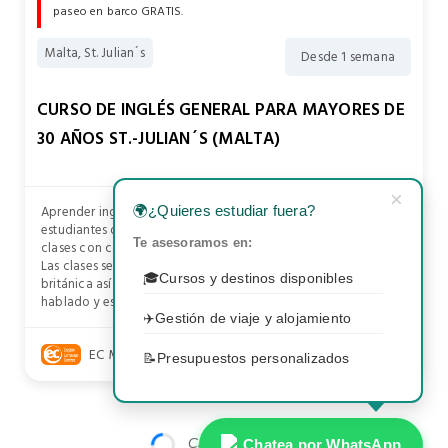
paseo en barco GRATIS.
Malta, St. Julian´s
Desde 1 semana
CURSO DE INGLÉS GENERAL PARA MAYORES DE
30 AÑOS ST.-JULIAN´S (MALTA)
×
Aprender inglés en Malta no sólo es cosa de adolescentes, los
🌍
¿Quieres estudiar fuera?
estudiantes de más de 30 años pueden aprender inglés en
Te asesoramos en:
clases con compañeros de la misma edad.
Las clases se centran en aspectos relevantes de la cultura
🎓
Cursos y destinos disponibles
británica así como clases para mejorar el nivel de inglés
hablado y escrito..
✈️
Gestión de viaje y alojamiento
EC MALTA
📝
Presupuestos personalizados
Cargando más...
Chatea por WhatsApp