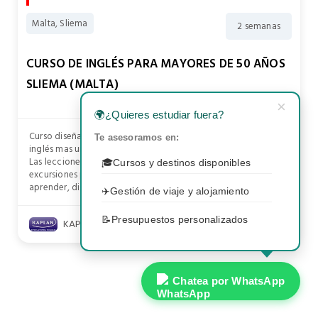
Malta, Sliema
2 semanas
CURSO DE INGLÉS PARA MAYORES DE 50 AÑOS
SLIEMA (MALTA)
×
🌍
¿Quieres estudiar fuera?
Curso diseñado para mayores de 50 años. Consta de clases de
Te asesoramos en:
inglés mas un programa de actividades culturales y de ocio.
Las lecciones son llevadas a cabo por la mañana seguidas de
🎓
Cursos y destinos disponibles
excursiones por la tarde. Es una gran oportunidad de
aprender, disfrutar y hacer amigos.
✈️
Gestión de viaje y alojamiento
📝
Presupuestos personalizados
KAPLAN INTERNATIONAL COLLEGES MALTA
Chatea por WhatsApp